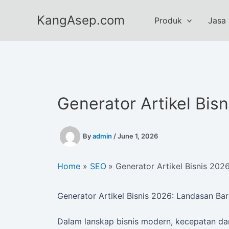
Skip
KangAsep.com
to
Produk
Jasa
content
Generator Artikel Bis
By
admin
/
June 1, 2026
Home
SEO
Generator Artikel Bisnis 202
Generator Artikel Bisnis 2026: Landasan Ba
Dalam lanskap bisnis modern, kecepatan dan