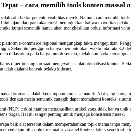
Tepat – cara memilih tools konten massal o
lah satu faktor penentu visibilitas merek. Namun, cara memilih tools 
pini tajam dari para akademisi menunjukkan bahwa mayoritas pelaku 
erangka kurasi semantik hanya akan menghasilkan polusi informasi yan
uk platform e-commerce regional mengungkap fakta mengejutkan. Penggu
gu. Selain itu, pengguna hanya membutuhkan waktu rata-rata 3,2 detik
oleh didasarkan pada harga murah semata, melainkan pada kemampuan a
 harus dipertimbangkan saat mengevaluasi alat otomatisasi konten. Seti
telah dialami banyak pelaku industri.
en massal otomatis adalah kemampuan kurasi semantik. Alat yang hanya
tools dengan mesin semantik canggih dapat memahami konteks, sinonim
 (NLP) terkini mampu menghasilkan artikel yang tidak hanya unik teta
s target. Hal ini sangat penting untuk menjaga konsistensi merek.
eberapa baik alat tersebut dalam mempertahankan topik utama tanpa men
enyediakan fitur untuk mengatur variabel konteks lokal, seperti istilah