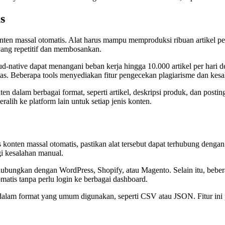
s
nten massal otomatis. Alat harus mampu memproduksi ribuan artikel pe
 yang repetitif dan membosankan.
oud-native dapat menangani beban kerja hingga 10.000 artikel per hari 
s. Beberapa tools menyediakan fitur pengecekan plagiarisme dan kesal
en dalam berbagai format, seperti artikel, deskripsi produk, dan posti
lih ke platform lain untuk setiap jenis konten.
s konten massal otomatis, pastikan alat tersebut dapat terhubung deng
i kesalahan manual.
ubungkan dengan WordPress, Shopify, atau Magento. Selain itu, beb
matis tanpa perlu login ke berbagai dashboard.
alam format yang umum digunakan, seperti CSV atau JSON. Fitur ini pen