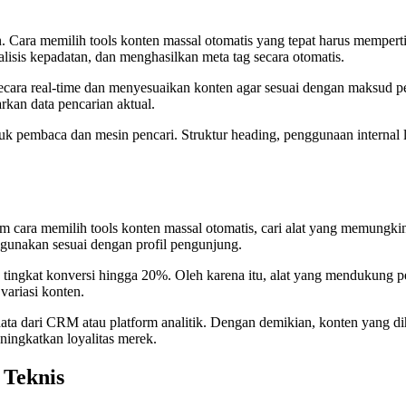
n. Cara memilih tools konten massal otomatis yang tepat harus memper
lisis kepadatan, dan menghasilkan meta tag secara otomatis.
cara real-time dan menyesuaikan konten agar sesuai dengan maksud pen
kan data pencarian aktual.
ntuk pembaca dan mesin pencari. Struktur heading, penggunaan internal
lam cara memilih tools konten massal otomatis, cari alat yang memungk
igunakan sesuai dengan profil pengunjung.
ingkat konversi hingga 20%. Oleh karena itu, alat yang mendukung per
variasi konten.
 data dari CRM atau platform analitik. Dengan demikian, konten yang 
ningkatkan loyalitas merek.
Teknis