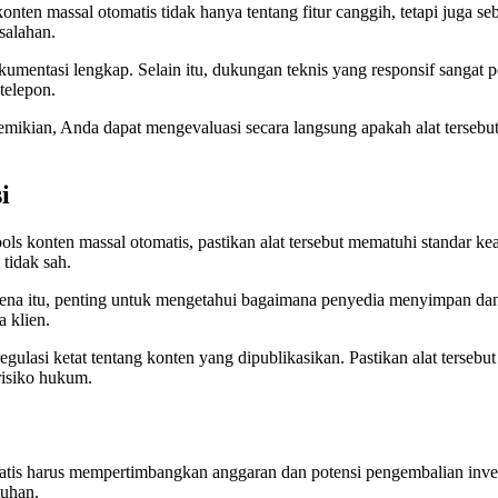
en massal otomatis tidak hanya tentang fitur canggih, tetapi juga seb
salahan.
dokumentasi lengkap. Selain itu, dukungan teknis yang responsif sangat
telepon.
emikian, Anda dapat mengevaluasi secara langsung apakah alat terseb
i
tools konten massal otomatis, pastikan alat tersebut mematuhi standar 
 tidak sah.
rena itu, penting untuk mengetahui bagaimana penyedia menyimpan dan 
 klien.
 regulasi ketat tentang konten yang dipublikasikan. Pastikan alat ters
risiko hukum.
omatis harus mempertimbangkan anggaran dan potensi pengembalian inve
tuhan.