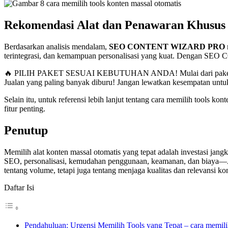
Rekomendasi Alat dan Penawaran Khusus
Berdasarkan analisis mendalam,
SEO CONTENT WIZARD PRO
terintegrasi, dan kemampuan personalisasi yang kuat. Dengan S
🔥 PILIH PAKET SESUAI KEBUTUHAN ANDA! Mulai dari paket langga
Jualan yang paling banyak diburu! Jangan lewatkan kesempatan untu
Selain itu, untuk referensi lebih lanjut tentang cara memilih tools ko
fitur penting.
Penutup
Memilih alat konten massal otomatis yang tepat adalah investasi jang
SEO, personalisasi, kemudahan penggunaan, keamanan, dan biaya—And
tentang volume, tetapi juga tentang menjaga kualitas dan relevansi k
Daftar Isi
Pendahuluan: Urgensi Memilih Tools yang Tepat – cara memilih