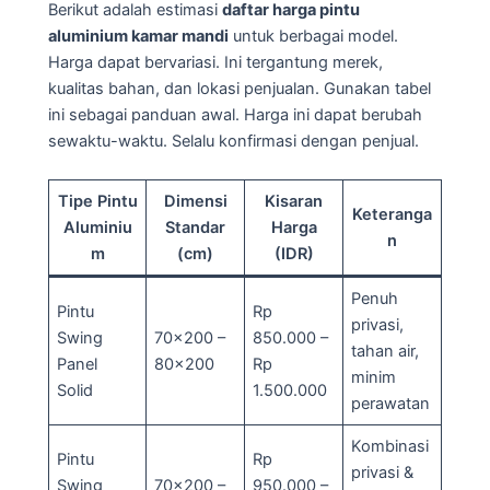
Berikut adalah estimasi
daftar harga pintu
aluminium kamar mandi
untuk berbagai model.
Harga dapat bervariasi. Ini tergantung merek,
kualitas bahan, dan lokasi penjualan. Gunakan tabel
ini sebagai panduan awal. Harga ini dapat berubah
sewaktu-waktu. Selalu konfirmasi dengan penjual.
Tipe Pintu
Dimensi
Kisaran
Keteranga
Aluminiu
Standar
Harga
n
m
(cm)
(IDR)
Penuh
Pintu
Rp
privasi,
Swing
70×200 –
850.000 –
tahan air,
Panel
80×200
Rp
minim
Solid
1.500.000
perawatan
Kombinasi
Pintu
Rp
privasi &
Swing
70×200 –
950.000 –