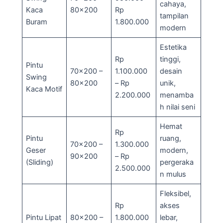
cahaya,
Kaca
80×200
Rp
tampilan
Buram
1.800.000
modern
Estetika
Rp
tinggi,
Pintu
70×200 –
1.100.000
desain
Swing
80×200
– Rp
unik,
Kaca Motif
2.200.000
menamba
h nilai seni
Hemat
Rp
Pintu
ruang,
70×200 –
1.300.000
Geser
modern,
90×200
– Rp
(Sliding)
pergeraka
2.500.000
n mulus
Fleksibel,
Rp
akses
Pintu Lipat
80×200 –
1.800.000
lebar,