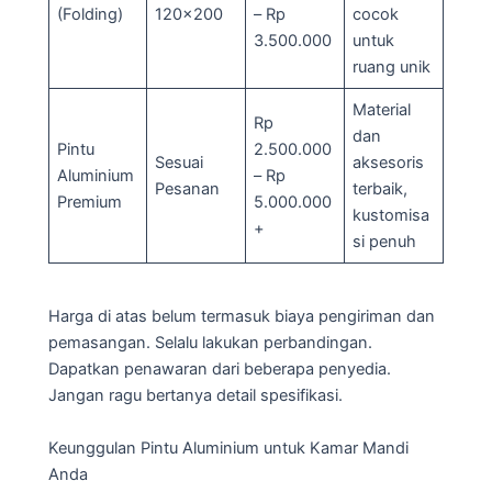
(Folding)
120×200
– Rp
cocok
3.500.000
untuk
ruang unik
Material
Rp
dan
Pintu
2.500.000
Sesuai
aksesoris
Aluminium
– Rp
Pesanan
terbaik,
Premium
5.000.000
kustomisa
+
si penuh
Harga di atas belum termasuk biaya pengiriman dan
pemasangan. Selalu lakukan perbandingan.
Dapatkan penawaran dari beberapa penyedia.
Jangan ragu bertanya detail spesifikasi.
Keunggulan Pintu Aluminium untuk Kamar Mandi
Anda