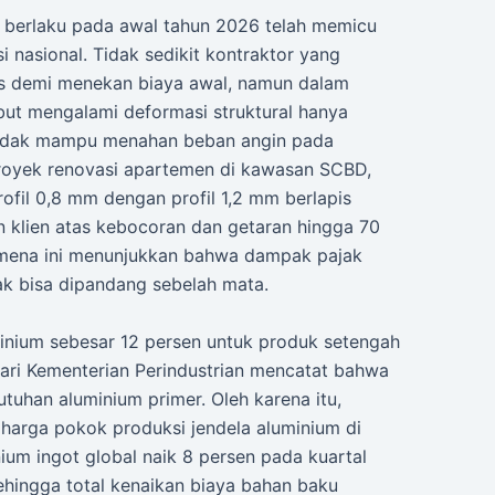
i berlaku pada awal tahun 2026 telah memicu
i nasional. Tidak sedikit kontraktor yang
pis demi menekan biaya awal, namun dalam
but mengalami deformasi struktural hanya
tidak mampu menahan beban angin pada
royek renovasi apartemen di kawasan SCBD,
ofil 0,8 mm dengan profil 1,2 mm berlapis
 klien atas kebocoran dan getaran hingga 70
nomena ini menunjukkan bahwa dampak pajak
ak bisa dipandang sebelah mata.
inium sebesar 12 persen untuk produk setengah
 dari Kementerian Perindustrian mencatat bahwa
tuhan aluminium primer. Oleh karena itu,
 harga pokok produksi jendela aluminium di
nium ingot global naik 8 persen pada kuartal
hingga total kenaikan biaya bahan baku