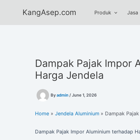
Skip
KangAsep.com
to
Produk
Jasa
content
Dampak Pajak Impor 
Harga Jendela
By
admin
/
June 1, 2026
Home
Jendela Aluminium
Dampak Pajak 
Dampak Pajak Impor Aluminium terhadap Ha