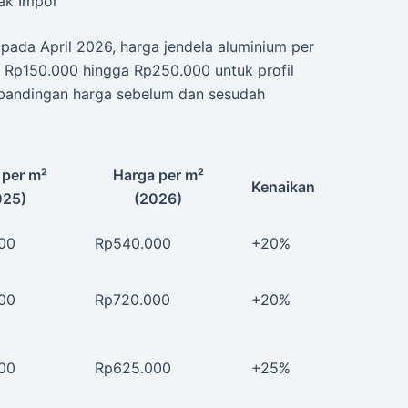
ak Impor
 pada April 2026, harga jendela aluminium per
a Rp150.000 hingga Rp250.000 untuk profil
perbandingan harga sebelum dan sesudah
 per m²
Harga per m²
Kenaikan
025)
(2026)
00
Rp540.000
+20%
00
Rp720.000
+20%
00
Rp625.000
+25%