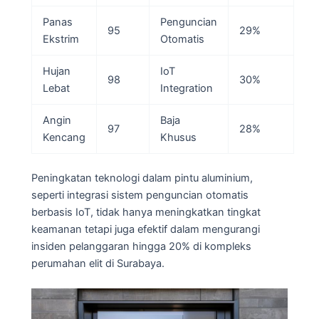
Panas
Penguncian
95
29%
Ekstrim
Otomatis
Hujan
IoT
98
30%
Lebat
Integration
Angin
Baja
97
28%
Kencang
Khusus
Peningkatan teknologi dalam pintu aluminium,
seperti integrasi sistem penguncian otomatis
berbasis IoT, tidak hanya meningkatkan tingkat
keamanan tetapi juga efektif dalam mengurangi
insiden pelanggaran hingga 20% di kompleks
perumahan elit di Surabaya.