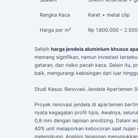
Rangka Kaca
Karet + metal clip
Harga per m²
Rp 1.800.000 – 2.50
Selisih
harga jendela aluminium khusus ap
memang signifikan, namun investasi terseb
getaran, dan risiko pecah kaca. Selain itu, p
baik, mengurangi kebisingan dari luar hingg
Studi Kasus: Renovasi Jendela Apartemen SCB
Proyek renovasi jendela di apartemen bert
nyata kegagalan profil tipis. Awalnya, selur
0,8 mm dengan lapisan anodizing. Dalam wak
40% unit melaporkan kebocoran saat hujan d
melengkung. Analisis lapangan menunjukka