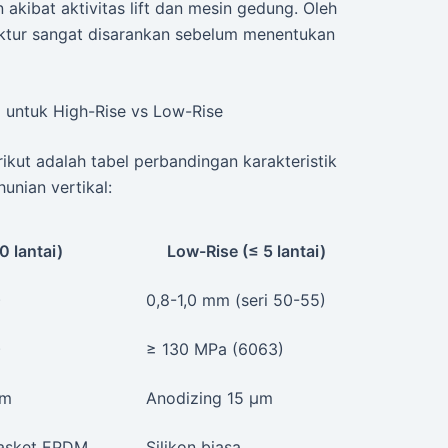
 akibat aktivitas lift dan mesin gedung. Oleh
ruktur sangat disarankan sebelum menentukan
 untuk High-Rise vs Low-Rise
kut adalah tabel perbandingan karakteristik
unian vertikal:
0 lantai)
Low-Rise (≤ 5 lantai)
)
0,8-1,0 mm (seri 50-55)
)
≥ 130 MPa (6063)
μm
Anodizing 15 μm
 gasket EPDM
Silikon biasa