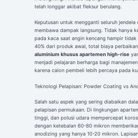
telah longgar akibat fleksur berulang.
Keputusan untuk mengganti seluruh jendela 
membawa dampak langsung. Tidak hanya keb
pada kaca saat angin kencang hampir tidak t
40% dari produk awal, total biaya perbaikan
aluminium khusus apartemen high-rise
yan
menjadi pelajaran berharga bagi manajemen a
karena calon pembeli lebih percaya pada kua
Teknologi Pelapisan: Powder Coating vs An
Salah satu aspek yang sering diabaikan dala
pelapisan permukaan. Di lingkungan apartem
tinggi, dan polusi udara mempercepat korosi
dengan ketebalan 60-80 mikron memberikan 
anodizing yang hanya 10-20 mikron. Lapisan