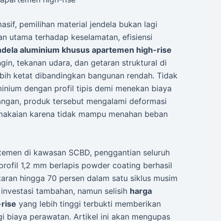
sif, pemilihan material jendela bukan lagi
an utama terhadap keselamatan, efisiensi
ndela aluminium khusus apartemen high-rise
in, tekanan udara, dan getaran struktural di
lebih ketat dibandingkan bangunan rendah. Tidak
minium dengan profil tipis demi menekan biaya
angan, produk tersebut mengalami deformasi
emakaian karena tidak mampu menahan beban
temen di kawasan SCBD, penggantian seluruh
rofil 1,2 mm berlapis powder coating berhasil
aran hingga 70 persen dalam satu siklus musim
 investasi tambahan, namun selisih
harga
rise
yang lebih tinggi terbukti memberikan
i biaya perawatan. Artikel ini akan mengupas