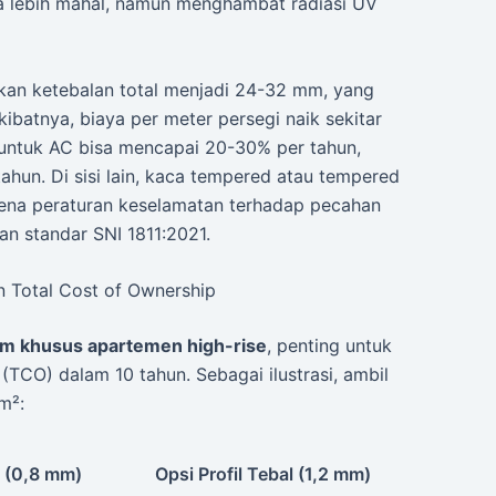
 lebih mahal, namun menghambat radiasi UV
kan ketebalan total menjadi 24-32 mm, yang
ibatnya, biaya per meter persegi naik sekitar
 untuk AC bisa mencapai 20-30% per tahun,
ahun. Di sisi lain, kaca tempered atau tempered
arena peraturan keselamatan terhadap pecahan
an standar SNI 1811:2021.
n Total Cost of Ownership
um khusus apartemen high-rise
, penting untuk
TCO) dalam 10 tahun. Sebagai ilustrasi, ambil
m²:
s (0,8 mm)
Opsi Profil Tebal (1,2 mm)