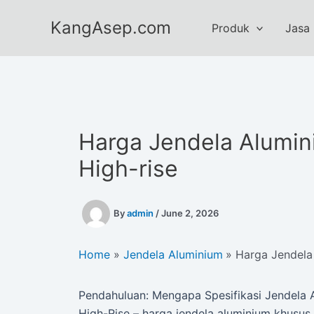
Skip
KangAsep.com
to
Produk
Jasa
content
Harga Jendela Alumi
High-rise
By
admin
/
June 2, 2026
Home
Jendela Aluminium
Harga Jendela
Pendahuluan: Mengapa Spesifikasi Jendela 
High-Rise – harga jendela aluminium khusus