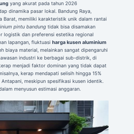
dung
yang akurat pada tahun 2026
 dinamika pasar lokal. Bandung Raya,
Barat, memiliki karakteristik unik dalam rantai
inium pintu bandung
tidak bisa disamakan
logistik dan preferensi estetika regional
an lapangan, fluktuasi
harga kusen aluminium
h biaya material, melainkan sangat dipengaruhi
 kawasan industri ke berbagai sub-distrik, di
kerap menjadi faktor dominan yang tidak dapat
misalnya, kerap mendapati selisih hingga 15%
 Antapani, meskipun spesifikasi kusen identik.
 dalam menyusun estimasi anggaran.