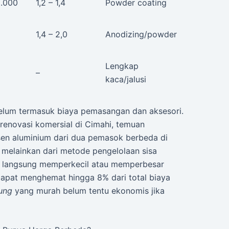
0.000
1,2 – 1,4
Powder coating
1,4 – 2,0
Anodizing/powder
Lengkap
–
kaca/jalusi
belum termasuk biaya pemasangan dan aksesori.
 renovasi komersial di Cimahi, temuan
sen aluminium dari dua pemasok berbeda di
i, melainkan dari metode pengelolaan sisa
 langsung memperkecil atau memperbesar
 dapat menghemat hingga 8% dari total biaya
ung
yang murah belum tentu ekonomis jika