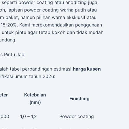
ing seperti powder coating atau anodizing juga
h, lapisan powder coating warna putih atau
m paket, namun pilihan warna eksklusif atau
a 15-20%. Kami merekomendasikan penggunaan
 untuk pintu agar tetap kokoh dan tidak mudah
andung.
s Pintu Jadi
lah tabel perbandingan estimasi
harga kusen
ifikasi umum tahun 2026:
eter
Ketebalan
Finishing
(mm)
.000
1,0 – 1,2
Powder coating