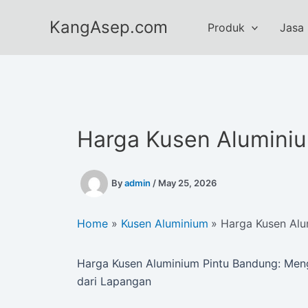
Skip
KangAsep.com
to
Produk
Jasa
content
Harga Kusen Alumini
By
admin
/
May 25, 2026
Home
Kusen Aluminium
Harga Kusen Alu
Harga Kusen Aluminium Pintu Bandung: Me
dari Lapangan