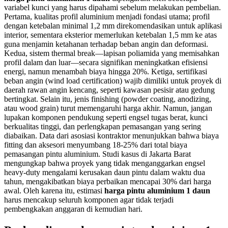
variabel kunci yang harus dipahami sebelum melakukan pembelian.
Pertama, kualitas profil aluminium menjadi fondasi utama; profil
dengan ketebalan minimal 1,2 mm direkomendasikan untuk aplikasi
interior, sementara eksterior memerlukan ketebalan 1,5 mm ke atas
guna menjamin ketahanan terhadap beban angin dan deformasi.
Kedua, sistem thermal break—lapisan poliamida yang memisahkan
profil dalam dan luar—secara signifikan meningkatkan efisiensi
energi, namun menambah biaya hingga 20%. Ketiga, sertifikasi
beban angin (wind load certification) wajib dimiliki untuk proyek di
daerah rawan angin kencang, seperti kawasan pesisir atau gedung
bertingkat. Selain itu, jenis finishing (powder coating, anodizing,
atau wood grain) turut memengaruhi harga akhir. Namun, jangan
lupakan komponen pendukung seperti engsel tugas berat, kunci
berkualitas tinggi, dan perlengkapan pemasangan yang sering
diabaikan. Data dari asosiasi kontraktor menunjukkan bahwa biaya
fitting dan aksesori menyumbang 18-25% dari total biaya
pemasangan pintu aluminium. Studi kasus di Jakarta Barat
mengungkap bahwa proyek yang tidak menganggarkan engsel
heavy-duty mengalami kerusakan daun pintu dalam waktu dua
tahun, mengakibatkan biaya perbaikan mencapai 30% dari harga
awal. Oleh karena itu, estimasi
harga pintu aluminium 1 daun
harus mencakup seluruh komponen agar tidak terjadi
pembengkakan anggaran di kemudian hari.