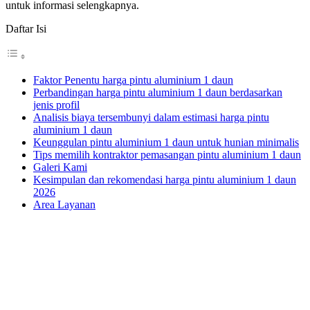
untuk informasi selengkapnya.
Daftar Isi
Faktor Penentu harga pintu aluminium 1 daun
Perbandingan harga pintu aluminium 1 daun berdasarkan
jenis profil
Analisis biaya tersembunyi dalam estimasi harga pintu
aluminium 1 daun
Keunggulan pintu aluminium 1 daun untuk hunian minimalis
Tips memilih kontraktor pemasangan pintu aluminium 1 daun
Galeri Kami
Kesimpulan dan rekomendasi harga pintu aluminium 1 daun
2026
Area Layanan