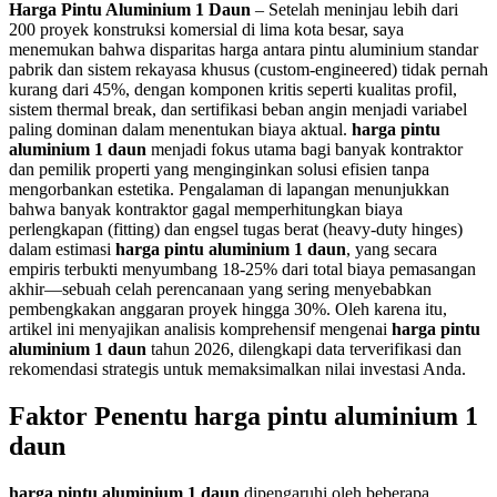
Harga Pintu Aluminium 1 Daun
– Setelah meninjau lebih dari
200 proyek konstruksi komersial di lima kota besar, saya
menemukan bahwa disparitas harga antara pintu aluminium standar
pabrik dan sistem rekayasa khusus (custom-engineered) tidak pernah
kurang dari 45%, dengan komponen kritis seperti kualitas profil,
sistem thermal break, dan sertifikasi beban angin menjadi variabel
paling dominan dalam menentukan biaya aktual.
harga pintu
aluminium 1 daun
menjadi fokus utama bagi banyak kontraktor
dan pemilik properti yang menginginkan solusi efisien tanpa
mengorbankan estetika. Pengalaman di lapangan menunjukkan
bahwa banyak kontraktor gagal memperhitungkan biaya
perlengkapan (fitting) dan engsel tugas berat (heavy-duty hinges)
dalam estimasi
harga pintu aluminium 1 daun
, yang secara
empiris terbukti menyumbang 18-25% dari total biaya pemasangan
akhir—sebuah celah perencanaan yang sering menyebabkan
pembengkakan anggaran proyek hingga 30%. Oleh karena itu,
artikel ini menyajikan analisis komprehensif mengenai
harga pintu
aluminium 1 daun
tahun 2026, dilengkapi data terverifikasi dan
rekomendasi strategis untuk memaksimalkan nilai investasi Anda.
Faktor Penentu harga pintu aluminium 1
daun
harga pintu aluminium 1 daun
dipengaruhi oleh beberapa