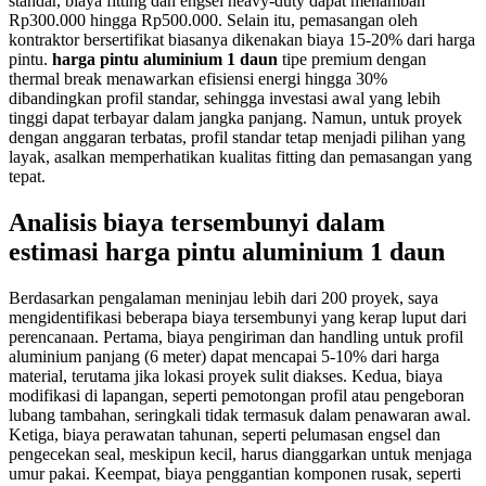
standar, biaya fitting dan engsel heavy-duty dapat menambah
Rp300.000 hingga Rp500.000. Selain itu, pemasangan oleh
kontraktor bersertifikat biasanya dikenakan biaya 15-20% dari harga
pintu.
harga pintu aluminium 1 daun
tipe premium dengan
thermal break menawarkan efisiensi energi hingga 30%
dibandingkan profil standar, sehingga investasi awal yang lebih
tinggi dapat terbayar dalam jangka panjang. Namun, untuk proyek
dengan anggaran terbatas, profil standar tetap menjadi pilihan yang
layak, asalkan memperhatikan kualitas fitting dan pemasangan yang
tepat.
Analisis biaya tersembunyi dalam
estimasi harga pintu aluminium 1 daun
Berdasarkan pengalaman meninjau lebih dari 200 proyek, saya
mengidentifikasi beberapa biaya tersembunyi yang kerap luput dari
perencanaan. Pertama, biaya pengiriman dan handling untuk profil
aluminium panjang (6 meter) dapat mencapai 5-10% dari harga
material, terutama jika lokasi proyek sulit diakses. Kedua, biaya
modifikasi di lapangan, seperti pemotongan profil atau pengeboran
lubang tambahan, seringkali tidak termasuk dalam penawaran awal.
Ketiga, biaya perawatan tahunan, seperti pelumasan engsel dan
pengecekan seal, meskipun kecil, harus dianggarkan untuk menjaga
umur pakai. Keempat, biaya penggantian komponen rusak, seperti