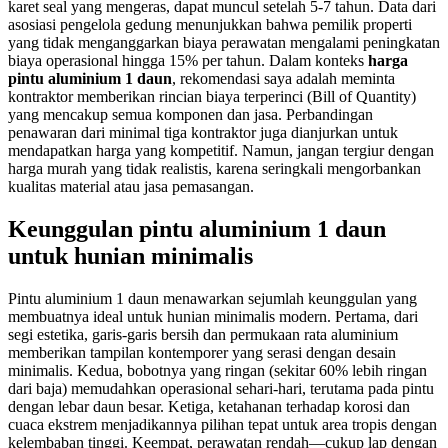
karet seal yang mengeras, dapat muncul setelah 5-7 tahun. Data dari
asosiasi pengelola gedung menunjukkan bahwa pemilik properti
yang tidak menganggarkan biaya perawatan mengalami peningkatan
biaya operasional hingga 15% per tahun. Dalam konteks
harga
pintu aluminium 1 daun
, rekomendasi saya adalah meminta
kontraktor memberikan rincian biaya terperinci (Bill of Quantity)
yang mencakup semua komponen dan jasa. Perbandingan
penawaran dari minimal tiga kontraktor juga dianjurkan untuk
mendapatkan harga yang kompetitif. Namun, jangan tergiur dengan
harga murah yang tidak realistis, karena seringkali mengorbankan
kualitas material atau jasa pemasangan.
Keunggulan pintu aluminium 1 daun
untuk hunian minimalis
Pintu aluminium 1 daun menawarkan sejumlah keunggulan yang
membuatnya ideal untuk hunian minimalis modern. Pertama, dari
segi estetika, garis-garis bersih dan permukaan rata aluminium
memberikan tampilan kontemporer yang serasi dengan desain
minimalis. Kedua, bobotnya yang ringan (sekitar 60% lebih ringan
dari baja) memudahkan operasional sehari-hari, terutama pada pintu
dengan lebar daun besar. Ketiga, ketahanan terhadap korosi dan
cuaca ekstrem menjadikannya pilihan tepat untuk area tropis dengan
kelembaban tinggi. Keempat, perawatan rendah—cukup lap dengan