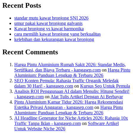
Recent Posts
standar mutu kawat bronjong SNI 2026
umur pakai kawat bronjong galvanis
Kawat bronjong vs kawat harmonika
cara memilih kawat bronjong yang berkualitas
kelebihan dan kekurangan kawat bronjong
Recent Comments
Harga Pintu Aluminium Rumah Sakit 2026: Standar Medis,
Sertifikasi, dan Biaya Terbaru - kangasep.com
on
Harga Pintu
Aluminium: Panduan Lengkap & Terbaru 2026
SEO Konten Pemula: Rahasia Traffic Organik Meledak
dalam 30 Hari! - kangasep.com
on
Kursus Seo Untuk Pemula
Analisis ROI Penggunaan AI dalam Menulis: Hitung Sendiri!
- kangasep.com
on
Alat Tulis Artikel Dengan Ai Berbayar
Pintu Aluminium Kamar Tidur 2026: Harga Rekomendasi
Estetika Privasi Anggaran - kangasep.com
on
Harga Pintu
Aluminium: Panduan Lengkap & Terbaru 2026
AI Headline Generator for Niche Articles 2026: Rahasia 10x
Traffic Tanpa Iklan - kangasep.com
on
Software Artikel
Untuk Website Niche 2026