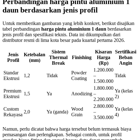
Perbandingan harga pintu aluminium 1
daun berdasarkan jenis profil
Untuk memberikan gambaran yang lebih konkret, berikut disajikan
tabel perbandingan
harga pintu aluminium 1 daun
berdasarkan
jenis profil dan spesifikasi teknis. Data ini dikumpulkan dari
distributor resmi di lima kota besar pada kuartal pertama 2026.
Sistem
Kisaran
Sertifikasi
Jenis
Ketebalan
Thermal
Finishing
Harga
Beban
Profil
(mm)
Break
(Rp)
Angin
1.200.000
Standar
Powder
1,2
Tidak
–
Tidak
Ekstrusi
Coating
1.500.000
1.800.000
Premium
Ya (kelas
1,5
Ya
Anodizing
–
Ekstrusi
2)
2.200.000
2.800.000
Custom
Wood
Ya (kelas
2,0
Ya (ganda)
–
Rekayasa
Grain
4)
3.500.000
Namun, perlu dicatat bahwa harga tersebut belum termasuk biaya
pemasangan dan perlengkapan. Sebagai contoh, untuk profil