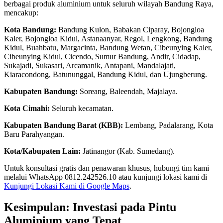
berbagai produk aluminium untuk seluruh wilayah Bandung Raya,
mencakup:
Kota Bandung:
Bandung Kulon, Babakan Ciparay, Bojongloa
Kaler, Bojongloa Kidul, Astanaanyar, Regol, Lengkong, Bandung
Kidul, Buahbatu, Margacinta, Bandung Wetan, Cibeunying Kaler,
Cibeunying Kidul, Cicendo, Sumur Bandung, Andir, Cidadap,
Sukajadi, Sukasari, Arcamanik, Antapani, Mandalajati,
Kiaracondong, Batununggal, Bandung Kidul, dan Ujungberung.
Kabupaten Bandung:
Soreang, Baleendah, Majalaya.
Kota Cimahi:
Seluruh kecamatan.
Kabupaten Bandung Barat (KBB):
Lembang, Padalarang, Kota
Baru Parahyangan.
Kota/Kabupaten Lain:
Jatinangor (Kab. Sumedang).
Untuk konsultasi gratis dan penawaran khusus, hubungi tim kami
melalui WhatsApp 0812.242526.10 atau kunjungi lokasi kami di
Kunjungi Lokasi Kami di Google Maps
.
Kesimpulan: Investasi pada Pintu
Aluminium yang Tepat