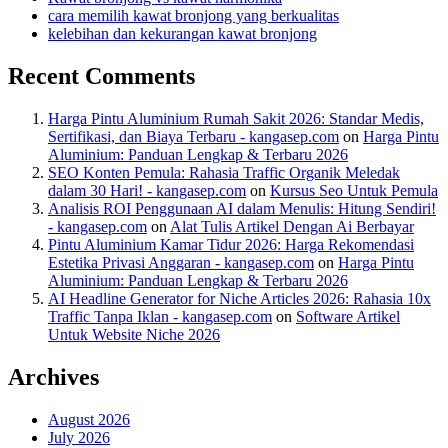
cara memilih kawat bronjong yang berkualitas
kelebihan dan kekurangan kawat bronjong
Recent Comments
Harga Pintu Aluminium Rumah Sakit 2026: Standar Medis,
Sertifikasi, dan Biaya Terbaru - kangasep.com
on
Harga Pintu
Aluminium: Panduan Lengkap & Terbaru 2026
SEO Konten Pemula: Rahasia Traffic Organik Meledak
dalam 30 Hari! - kangasep.com
on
Kursus Seo Untuk Pemula
Analisis ROI Penggunaan AI dalam Menulis: Hitung Sendiri!
- kangasep.com
on
Alat Tulis Artikel Dengan Ai Berbayar
Pintu Aluminium Kamar Tidur 2026: Harga Rekomendasi
Estetika Privasi Anggaran - kangasep.com
on
Harga Pintu
Aluminium: Panduan Lengkap & Terbaru 2026
AI Headline Generator for Niche Articles 2026: Rahasia 10x
Traffic Tanpa Iklan - kangasep.com
on
Software Artikel
Untuk Website Niche 2026
Archives
August 2026
July 2026