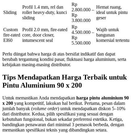
Rp
Profil 1.4 mm, rel dan
Hemat ruang,
2.800.000 –
Sliding
roller heavy-duty, kunci
ideal untuk pintu
Rp
sliding
geser
3.800.000
Rp
Custom
Profil 2.0 mm, fire-rated
Wajib untuk
4.500.000 –
fire-rated
core, door closer,
bangunan
Rp
EI60
intumescent seal
komersial tertentu
5.500.000
Perlu diingat bahwa harga di atas bersifat indikatif dan dapat
berubah tergantung kondisi pasar, fluktuasi harga aluminium, serta
kebijakan masing-masing distributor.
Tips Mendapatkan Harga Terbaik untuk
Pintu Aluminium 90 x 200
Untuk memastikan Anda mendapatkan
harga pintu aluminium 90
x 200
yang kompetitif, lakukan hal berikut. Pertama, pesan dalam
jumlah banyak (
volume order
) untuk mendapatkan diskon 5–10%
dari distributor. Kedua, pilih spesifikasi yang sesuai dengan
kebutuhan fungsional, bukan sekadar preferensi estetika. Ketiga,
bandingkan penawaran dari minimal 3 pemasok berbeda, dengan
memastikan spesifikasi teknis yang dibandingkan setara.