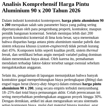
Analisis Komprehensif Harga Pintu
Aluminium 90 x 200 Tahun 2026
Dalam industri konstruksi kontemporer,
harga pintu aluminium 90
x 200
merupakan salah satu parameter biaya yang paling sering
dipertanyakan oleh para pengembang properti, kontraktor, maupun
pemilik bangunan komersial. Setelah meninjau lebih dari 200
proyek konstruksi komersial di lima kota besar, saya menemukan
bahwa disparitas harga antara pintu aluminium standar pabrik dan
sistem rekayasa khusus (
custom-engineered
) tidak pernah kurang
dari 45%. Komponen kritis seperti kualitas profil, sistem
thermal
break
, dan sertifikasi beban angin menjadi variabel paling dominan
dalam menentukan biaya aktual. Oleh karena itu, pemahaman
mendalam terhadap faktor-faktor tersebut sangat esensial sebelum
mengalokasikan anggaran.
Selain itu, pengalaman di lapangan menunjukkan bahwa banyak
kontraktor gagal memperhitungkan biaya perlengkapan (
fitting
) dan
engsel tugas berat (
heavy-duty hinges
) dalam estimasi
harga pintu
aluminium 90 x 200
, yang secara empiris terbukti menyumbang
18–25% dari total biaya pemasangan akhir. Celah perencanaan ini
sering menyebabkan pembengkakan anggaran proyek hingga 30%.
Dengan demikian, artikel ini akan menguraikan secara sistematis
setiap komponen biaya, mulai dari material hingga instalasi, agar