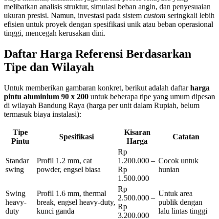
melibatkan analisis struktur, simulasi beban angin, dan penyesuaian
ukuran presisi. Namun, investasi pada sistem
custom
seringkali lebih
efisien untuk proyek dengan spesifikasi unik atau beban operasional
tinggi, mencegah kerusakan dini.
Daftar Harga Referensi Berdasarkan
Tipe dan Wilayah
Untuk memberikan gambaran konkret, berikut adalah daftar
harga
pintu aluminium 90 x 200
untuk beberapa tipe yang umum dipesan
di wilayah Bandung Raya (harga per unit dalam Rupiah, belum
termasuk biaya instalasi):
Tipe
Kisaran
Spesifikasi
Catatan
Pintu
Harga
Rp
Standar
Profil 1.2 mm, cat
1.200.000 –
Cocok untuk
swing
powder, engsel biasa
Rp
hunian
1.500.000
Rp
Swing
Profil 1.6 mm, thermal
Untuk area
2.500.000 –
heavy-
break, engsel heavy-duty,
publik dengan
Rp
duty
kunci ganda
lalu lintas tinggi
3.200.000