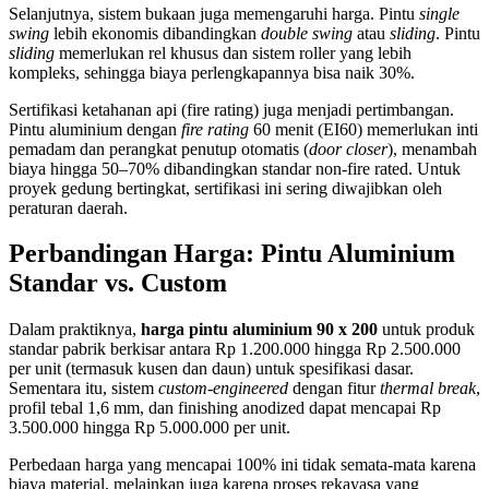
Selanjutnya, sistem bukaan juga memengaruhi harga. Pintu
single
swing
lebih ekonomis dibandingkan
double swing
atau
sliding
. Pintu
sliding
memerlukan rel khusus dan sistem roller yang lebih
kompleks, sehingga biaya perlengkapannya bisa naik 30%.
Sertifikasi ketahanan api (fire rating) juga menjadi pertimbangan.
Pintu aluminium dengan
fire rating
60 menit (EI60) memerlukan inti
pemadam dan perangkat penutup otomatis (
door closer
), menambah
biaya hingga 50–70% dibandingkan standar non-fire rated. Untuk
proyek gedung bertingkat, sertifikasi ini sering diwajibkan oleh
peraturan daerah.
Perbandingan Harga: Pintu Aluminium
Standar vs. Custom
Dalam praktiknya,
harga pintu aluminium 90 x 200
untuk produk
standar pabrik berkisar antara Rp 1.200.000 hingga Rp 2.500.000
per unit (termasuk kusen dan daun) untuk spesifikasi dasar.
Sementara itu, sistem
custom-engineered
dengan fitur
thermal break
,
profil tebal 1,6 mm, dan finishing anodized dapat mencapai Rp
3.500.000 hingga Rp 5.000.000 per unit.
Perbedaan harga yang mencapai 100% ini tidak semata-mata karena
biaya material, melainkan juga karena proses rekayasa yang