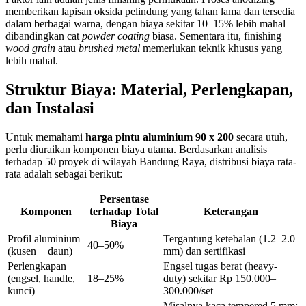
memberikan lapisan oksida pelindung yang tahan lama dan tersedia
dalam berbagai warna, dengan biaya sekitar 10–15% lebih mahal
dibandingkan cat
powder coating
biasa. Sementara itu, finishing
wood grain
atau
brushed metal
memerlukan teknik khusus yang
lebih mahal.
Struktur Biaya: Material, Perlengkapan,
dan Instalasi
Untuk memahami
harga pintu aluminium 90 x 200
secara utuh,
perlu diuraikan komponen biaya utama. Berdasarkan analisis
terhadap 50 proyek di wilayah Bandung Raya, distribusi biaya rata-
rata adalah sebagai berikut:
Persentase
Komponen
terhadap Total
Keterangan
Biaya
Profil aluminium
Tergantung ketebalan (1.2–2.0
40–50%
(kusen + daun)
mm) dan sertifikasi
Perlengkapan
Engsel tugas berat (heavy-
(engsel, handle,
18–25%
duty) sekitar Rp 150.000–
kunci)
300.000/set
Misalnya kaca tempered 5 mm: