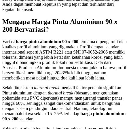
Anda dapat membuat keputusan yang tepat dan terhindar dari
kejutan finansial.
Mengapa Harga Pintu Aluminium 90 x
200 Bervariasi?
Variasi
harga pintu aluminium 90 x 200
terutama dipengaruhi oleh
kualitas profil aluminium yang digunakan. Profil dengan standar
internasional seperti ASTM B221 atau SNI 07-0052-2006 memiliki
toleransi dimensi yang lebih ketat dan ketahanan korosi yang lebih
unggul dibandingkan produk lokal non-sertifikasi. Data dari
Asosiasi Produsen Aluminium Indonesia menunjukkan bahwa profil
bersertifikasi memiliki harga 20–35% lebih tinggi, namun
memberikan masa pakai hingga dua kali lipat lebih lama.
Selain itu, sistem
thermal break
menjadi faktor penentu signifikan.
Pintu aluminium dengan
thermal break
(biasanya menggunakan
poliamida atau PVC diperkuat) mampu mengurangi transfer panas
hingga 60%, sehingga sangat direkomendasikan untuk bangunan
dengan sistem pendingin udara sentral. Namun, teknologi ini
menambah biaya sekitar 15–25% terhadap
harga pintu aluminium
90 x 200
standar.
Faktor lain adalah jenis finishing permukaan. Proses anodizing