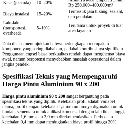
Kaca (jika ada)
10–20%
Rp 250.000–400.000/m²
Termasuk jasa tukang, sealant,
Biaya instalasi
15–20%
dan peralatan
Lain-lain
Terutama untuk proyek di luar
(transportasi,
5–10%
area layanan
overhead)
Data di atas menunjukkan bahwa perlengkapan merupakan
komponen yang sering diabaikan, padahal kontribusinya signifikan.
Penggunaan engsel biasa berkualitas rendah dapat menghemat biaya
awal, namun berpotensi menyebabkan masalah operasional dalam
jangka pendek.
Spesifikasi Teknis yang Mempengaruhi
Harga Pintu Aluminium 90 x 200
Harga pintu aluminium 90 x 200
sangat bergantung pada
spesifikasi teknis yang dipilih. Ketebalan profil adalah variabel
utama; profil dengan ketebalan 1,2 mm umumnya digunakan untuk
hunian, sementara untuk aplikasi komersial dengan lalu lintas tinggi,
ketebalan 1,6 mm atau 2,0 mm direkomendasikan. Perbedaan
ketebalan 0,4 mm dapat meningkatkan biaya profil hingga 20%.