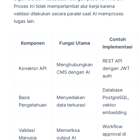
Proses ini tidak memperlambat alur kerja karena
validasi dilakukan secara paralel saat AI memproses
tugas lain.
Contoh
Komponen
Fungsi Utama
Implementasi
REST API
Menghubungkan
Konektor API
dengan JWT
CMS dengan AI
auth
Database
Basis
Menyediakan
PostgreSQL,
Pengetahuan
data terkurasi
vektor
embedding
Workflow
Validasi
Memeriksa
approval di
Manusia
output AI