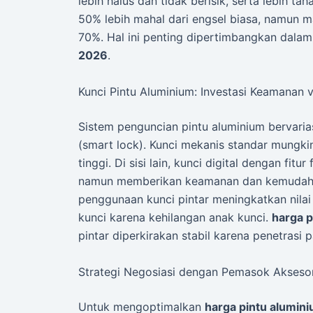
lebih halus dan tidak berisik, serta lebih ta
50% lebih mahal dari engsel biasa, namun
70%. Hal ini penting dipertimbangkan dala
2026
.
Kunci Pintu Aluminium: Investasi Keamanan 
Sistem penguncian pintu aluminium bervarias
(smart lock). Kunci mekanis standar mungki
tinggi. Di sisi lain, kunci digital dengan fitu
namun memberikan keamanan dan kemudaha
penggunaan kunci pintar meningkatkan nilai
kunci karena kehilangan anak kunci.
harga p
pintar diperkirakan stabil karena penetrasi 
Strategi Negosiasi dengan Pemasok Aksesor
Untuk mengoptimalkan
harga pintu alumin