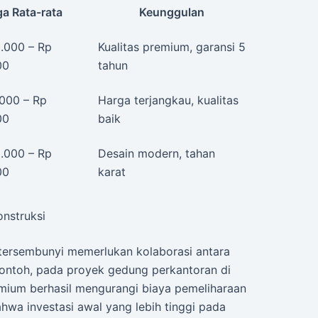
a Rata-rata
Keunggulan
.000 – Rp
Kualitas premium, garansi 5
00
tahun
000 – Rp
Harga terjangkau, kualitas
00
baik
.000 – Rp
Desain modern, tahan
00
karat
onstruksi
 tersembunyi memerlukan kolaborasi antara
contoh, pada proyek gedung perkantoran di
mium berhasil mengurangi biaya pemeliharaan
hwa investasi awal yang lebih tinggi pada