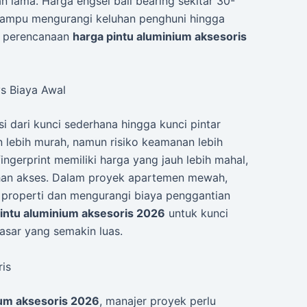
han lama. Harga engsel ball bearing sekitar 30-
 mampu mengurangi keluhan penghuni hingga
m perencanaan
harga pintu aluminium aksesoris
vs Biaya Awal
i dari kunci sederhana hingga kunci pintar
n lebih murah, namun risiko keamanan lebih
r fingerprint memiliki harga yang jauh lebih mahal,
n akses. Dalam proyek apartemen mewah,
 properti dan mengurangi biaya penggantian
intu aluminium aksesoris 2026
untuk kunci
pasar yang semakin luas.
is
ium aksesoris 2026
, manajer proyek perlu