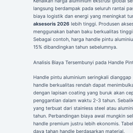
Kenaikan harga aluminium ekstrusi global s
langsung berdampak pada seluruh rantai paso
biaya logistik dan energi yang meningkat 
aksesoris 2026
lebih tinggi. Produsen akse
menggunakan bahan baku berkualitas tinggi 
Sebagai contoh, harga handle pintu alumini
15% dibandingkan tahun sebelumnya.
Analisis Biaya Tersembunyi pada Handle Pin
Handle pintu aluminium seringkali diangga
handle berkualitas rendah dapat menimbulka
dengan lapisan coating yang buruk akan ce
penggantian dalam waktu 2-3 tahun. Sebalik
yang terbuat dari stainless steel atau alumi
tahun. Perbandingan biaya awal mungkin se
handle premium justru lebih ekonomis. Tab
daya tahan handle berdasarkan material.