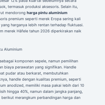
ebesar 12% pada kuartal sebelumnya secara
k, termasuk produksi aksesoris. Selain itu,
turut mendorong
harga pintu aluminium
soris premium seperti merek Eropa sering kali
yang harganya lebih rentan terhadap fluktuasi.
um merek Häfele tahun 2026 diperkirakan naik
tu Aluminium
p sebagai komponen sepele, namun pemilihan
n biaya perawatan yang signifikan. Handle
pat pudar atau berkarat, membutuhkan
nya, handle dengan kualitas premium, seperti
nium anodized, memiliki masa pakai lebih dari 10
lisih hingga 40%, namun dalam jangka panjang,
el berikut merangkum perbandingan harga dan