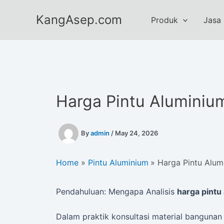
Skip
KangAsep.com
to
Produk
Jasa
content
Harga Pintu Aluminiu
By
admin
/
May 24, 2026
Home
Pintu Aluminium
Harga Pintu Alum
Pendahuluan: Mengapa Analisis
harga pintu
Dalam praktik konsultasi material banguna