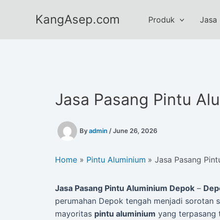
Skip
KangAsep.com
to
Produk
Jasa
content
Jasa Pasang Pintu Al
By
admin
/
June 26, 2026
Home
Pintu Aluminium
Jasa Pasang Pin
Jasa Pasang Pintu Aluminium Depok
–
Dep
perumahan Depok tengah menjadi sorotan s
mayoritas
pintu aluminium
yang terpasang 