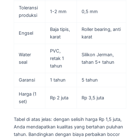
Toleransi
1-2 mm
0,5 mm
produksi
Baja tipis,
Roller bearing, anti
Engsel
karat
karat
PVC,
Water
Silikon Jerman,
retak 1
seal
tahan 5+ tahun
tahun
Garansi
1 tahun
5 tahun
Harga (1
Rp 2 juta
Rp 3,5 juta
set)
Tabel di atas jelas: dengan selisih harga Rp 1,5 juta,
Anda mendapatkan kualitas yang bertahan puluhan
tahun. Bandingkan dengan biaya perbaikan bocor