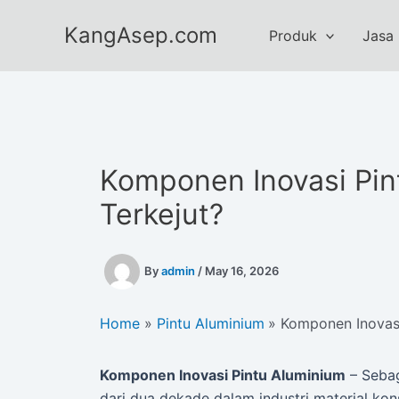
Skip
KangAsep.com
to
Produk
Jasa
content
Komponen Inovasi Pin
Terkejut?
By
admin
/
May 16, 2026
Home
Pintu Aluminium
Komponen Inovasi
Komponen Inovasi Pintu Aluminium
– Sebag
dari dua dekade dalam industri material kon