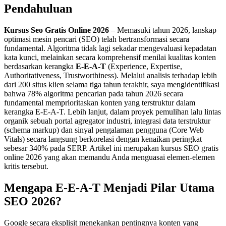
Pendahuluan
Kursus Seo Gratis Online 2026
– Memasuki tahun 2026, lanskap
optimasi mesin pencari (SEO) telah bertransformasi secara
fundamental. Algoritma tidak lagi sekadar mengevaluasi kepadatan
kata kunci, melainkan secara komprehensif menilai kualitas konten
berdasarkan kerangka
E-E-A-T
(Experience, Expertise,
Authoritativeness, Trustworthiness). Melalui analisis terhadap lebih
dari 200 situs klien selama tiga tahun terakhir, saya mengidentifikasi
bahwa 78% algoritma pencarian pada tahun 2026 secara
fundamental memprioritaskan konten yang terstruktur dalam
kerangka E-E-A-T. Lebih lanjut, dalam proyek pemulihan lalu lintas
organik sebuah portal agregator industri, integrasi data terstruktur
(schema markup) dan sinyal pengalaman pengguna (Core Web
Vitals) secara langsung berkorelasi dengan kenaikan peringkat
sebesar 340% pada SERP. Artikel ini merupakan kursus SEO gratis
online 2026 yang akan memandu Anda menguasai elemen-elemen
kritis tersebut.
Mengapa E-E-A-T Menjadi Pilar Utama
SEO 2026?
Google secara eksplisit menekankan pentingnya konten yang