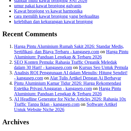
standar mutu kawat bronjong SNI 2026
umur pakai kawat bronjong galvanis
Kawat bronjong vs kawat harmonika
cara memilih kawat bronjong yang berkualitas
kelebihan dan kekurangan kawat bronjong
Recent Comments
Harga Pintu Aluminium Rumah Sakit 2026: Standar Medis,
Sertifikasi, dan Biaya Terbaru - kangasep.com
on
Harga Pintu
Aluminium: Panduan Lengkap & Terbaru 2026
SEO Konten Pemula: Rahasia Traffic Organik Meledak
dalam 30 Hari! - kangasep.com
on
Kursus Seo Untuk Pemula
Analisis ROI Penggunaan AI dalam Menulis: Hitung Sendiri!
- kangasep.com
on
Alat Tulis Artikel Dengan Ai Berbayar
Pintu Aluminium Kamar Tidur 2026: Harga Rekomendasi
Estetika Privasi Anggaran - kangasep.com
on
Harga Pintu
Aluminium: Panduan Lengkap & Terbaru 2026
AI Headline Generator for Niche Articles 2026: Rahasia 10x
Traffic Tanpa Iklan - kangasep.com
on
Software Artikel
Untuk Website Niche 2026
Archives