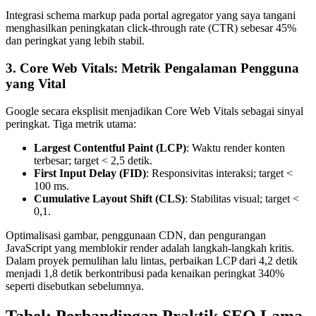
Integrasi schema markup pada portal agregator yang saya tangani
menghasilkan peningkatan click-through rate (CTR) sebesar 45%
dan peringkat yang lebih stabil.
3. Core Web Vitals: Metrik Pengalaman Pengguna
yang Vital
Google secara eksplisit menjadikan Core Web Vitals sebagai sinyal
peringkat. Tiga metrik utama:
Largest Contentful Paint (LCP)
: Waktu render konten
terbesar; target < 2,5 detik.
First Input Delay (FID)
: Responsivitas interaksi; target <
100 ms.
Cumulative Layout Shift (CLS)
: Stabilitas visual; target <
0,1.
Optimalisasi gambar, penggunaan CDN, dan pengurangan
JavaScript yang memblokir render adalah langkah-langkah kritis.
Dalam proyek pemulihan lalu lintas, perbaikan LCP dari 4,2 detik
menjadi 1,8 detik berkontribusi pada kenaikan peringkat 340%
seperti disebutkan sebelumnya.
Tabel: Perbandingan Praktik SEO Lama