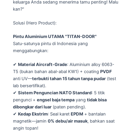
keluarga Anda sedang menerima tamu penting! Malu
kan?"
Solusi (Hero Product):
Pintu Aluminium UTAMA "TITAN-DOOR"
Satu-satunya pintu di Indonesia yang
menggabungkan:
✔
Material Aircraft-Grade
: Aluminium alloy 6063-
T5 (bukan bahan abal-abal KW1) + coating
PVDF
anti UV—
terbukti tahan 15 tahun tanpa pudar
(test
lab bersertifikat).
✔
Sistem Penguncian NATO Standard
: 5 titik
pengunci +
engsel baja tempa
yang
tidak bisa
dibongkar dari luar
(paten pending).
✔
Kedap Ekstrim
: Seal karet
EPDM
+ bantalan
magnetik—jamin
0% debu/air masuk
, bahkan saat
angin topan!