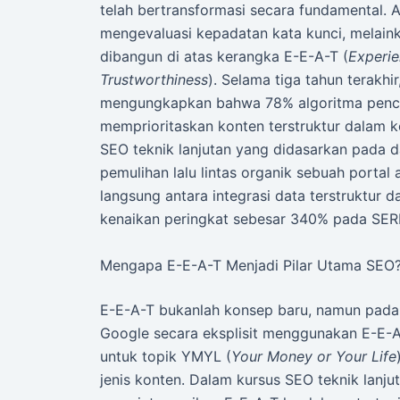
telah bertransformasi secara fundamental. A
mengevaluasi kepadatan kata kunci, melain
dibangun di atas kerangka E-E-A-T (
Experie
Trustworthiness
). Selama tiga tahun terakhir
mengungkapkan bahwa 78% algoritma penca
memprioritaskan konten terstruktur dalam ke
SEO teknik lanjutan yang didasarkan pada d
pemulihan lalu lintas organik sebuah portal
langsung antara integrasi data terstruktur
kenaikan peringkat sebesar 340% pada SER
Mengapa E-E-A-T Menjadi Pilar Utama SEO
E-E-A-T bukanlah konsep baru, namun pada 
Google secara eksplisit menggunakan E-E-A-
untuk topik YMYL (
Your Money or Your Life
jenis konten. Dalam kursus SEO teknik lanj