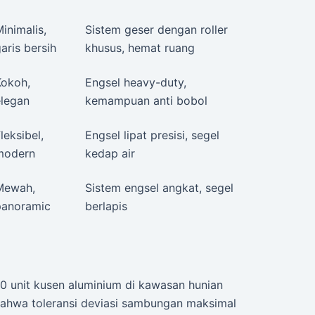
inimalis,
Sistem geser dengan roller
aris bersih
khusus, hemat ruang
Kokoh,
Engsel heavy-duty,
elegan
kemampuan anti bobol
leksibel,
Engsel lipat presisi, segel
modern
kedap air
Mewah,
Sistem engsel angkat, segel
panoramic
berlapis
 unit kusen aluminium di kawasan hunian
bahwa toleransi deviasi sambungan maksimal