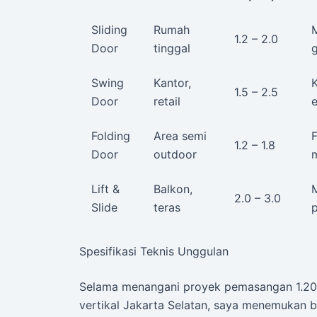
Sliding
Rumah
M
1.2 – 2.0
Door
tinggal
g
Swing
Kantor,
1.5 – 2.5
Door
retail
Folding
Area semi
F
1.2 – 1.8
Door
outdoor
Lift &
Balkon,
2.0 – 3.0
Slide
teras
Spesifikasi Teknis Unggulan
Selama menangani proyek pemasangan 1.200
vertikal Jakarta Selatan, saya menemukan 