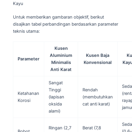
Kayu
Untuk memberikan gambaran objektif, berikut
disajikan tabel perbandingan berdasarkan parameter
teknis utama:
Kusen
Aluminium
Kusen Baja
Ku
Parameter
Minimalis
Konvensional
Kayu
Anti Karat
Sangat
Sed
Tinggi
Rendah
Ketahanan
(ren
(lapisan
(membutuhkan
Korosi
raya
oksida
cat anti karat)
jamu
alami)
Sed
Ringan (2,7
Berat (7,8
Bobot
(0,6