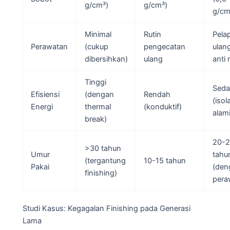
g/cm³)
g/cm³)
g/cm
Minimal
Rutin
Pela
Perawatan
(cukup
pengecatan
ulan
dibersihkan)
ulang
anti 
Tinggi
Sed
Efisiensi
(dengan
Rendah
(isol
Energi
thermal
(konduktif)
alami
break)
20-2
>30 tahun
Umur
tahu
(tergantung
10-15 tahun
Pakai
(den
finishing)
pera
Studi Kasus: Kegagalan Finishing pada Generasi
Lama