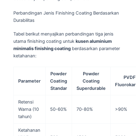
Perbandingan Jenis Finishing Coating Berdasarkan
Durabilitas
Tabel berikut menyajikan perbandingan tiga jenis
utama finishing coating untuk
kusen aluminium
minimalis finishing coating
berdasarkan parameter
ketahanan:
Powder
Powder
PVDF
Parameter
Coating
Coating
Fluoroka
Standar
Superdurable
Retensi
Warna (10
50-60%
70-80%
>90%
tahun)
Ketahanan