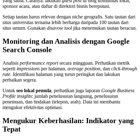
yang sama. Caranya: lakukan
guest post
di blog komunitas lokal,
sponsor acara, atau daftar di direktori bisnis bereputasi.
Setiap tautan harus relevan dengan niche geografis. Satu tautan dari
situs universitas ternama lebih berharga daripada 100 tautan dari
situs umum. Gunakan
disavow tool
jika menemukan tautan beracun.
Monitoring dan Analisis dengan Google
Search Console
Analisis
performance report
secara mingguan. Perhatikan metrik
seperti
impressions
per halaman,
average position
, dan
click-through
rate
. Identifikasi halaman yang turun peringkat dan lakukan
perbaikan segera.
Untuk
seo lokal pemula
, perhatikan juga laporan
Google Business
Profile insights
: jumlah penelusuran langsung, penelusuran
penemuan, dan tindakan (telepon, arah). Data ini membantu
mengukur efektivitas optimasi.
Mengukur Keberhasilan: Indikator yang
Tepat