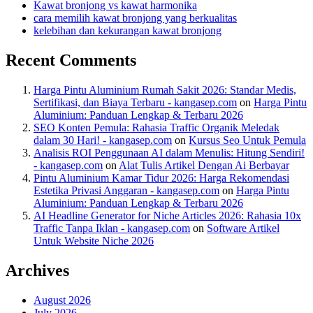
Kawat bronjong vs kawat harmonika
cara memilih kawat bronjong yang berkualitas
kelebihan dan kekurangan kawat bronjong
Recent Comments
Harga Pintu Aluminium Rumah Sakit 2026: Standar Medis,
Sertifikasi, dan Biaya Terbaru - kangasep.com
on
Harga Pintu
Aluminium: Panduan Lengkap & Terbaru 2026
SEO Konten Pemula: Rahasia Traffic Organik Meledak
dalam 30 Hari! - kangasep.com
on
Kursus Seo Untuk Pemula
Analisis ROI Penggunaan AI dalam Menulis: Hitung Sendiri!
- kangasep.com
on
Alat Tulis Artikel Dengan Ai Berbayar
Pintu Aluminium Kamar Tidur 2026: Harga Rekomendasi
Estetika Privasi Anggaran - kangasep.com
on
Harga Pintu
Aluminium: Panduan Lengkap & Terbaru 2026
AI Headline Generator for Niche Articles 2026: Rahasia 10x
Traffic Tanpa Iklan - kangasep.com
on
Software Artikel
Untuk Website Niche 2026
Archives
August 2026
July 2026