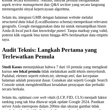
kontak secara konsisten. Namun, banyak pemula mengabaikan
aspek
review management
dan
Q&A section
yang secara langsung
memengaruhi sinyal kepercayaan algoritma.
Selain itu, integrasi GMB dengan halaman website melalui
structured data
lokal (LocalBusiness schema) memperkuat relevansi
geografis. Google menggunakan data ini untuk menampilkan bisnis
Anda di
local pack
dan
knowledge panel
. Tanpa markup yang valid,
potensi klik organik bisa turun hingga 40% berdasarkan data empiris
saya.
Audit Teknis: Langkah Pertama yang
Terlewatkan Pemula
Studi Kasus
menunjukkan bahwa 7 dari 10 pemula yang mengikuti
kursus
seo lokal pemula
tidak melakukan audit teknis menyeluruh.
Padahal, elemen seperti
robots.txt
,
sitemap.xml
, dan kecepatan
halaman adalah prasyarat dasar. Gunakan alat seperti Google Search
Console untuk mengidentifikasi kesalahan perayapan dan perbaiki
secara berkala.
Selain itu, optimasi
core web vitals
(LCP, FID, CLS) menjadi faktor
ranking yang tak bisa ditawar sejak update Google 2024. Pastikan
server Anda merespons dalam 200ms dan ukuran gambar tidak