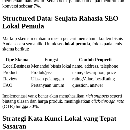
membebani bandwidth. Setiap detik penundaan dapat menurunkan
konversi sebesar 7%.
Structured Data: Senjata Rahasia SEO
Lokal Pemula
Markup skema membantu mesin pencari memahami konten bisnis
Anda secara semantik. Untuk
seo lokal pemula
, fokus pada jenis
skema berikut:
Tipe Skema
Fungsi
Contoh Properti
LocalBusiness
Menandai bisnis lokal
name, address, telephone
Product
Produk/jasa
name, description, price
Review
Ulasan pelanggan
ratingValue, bestRating
FAQ
Pertanyaan umum
question, answer
Implementasi yang benar akan menghasilkan
rich snippets
seperti
bintang ulasan dan harga produk, meningkatkan
click-through rate
(CTR) hingga 30%.
Strategi Kata Kunci Lokal yang Tepat
Sasaran