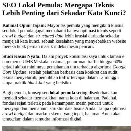
SEO Lokal Pemula: Mengapa Teknis
Lebih Penting dari Sekadar Kata Kunci?
Kalimat Opini Tajam:
Mayoritas pemula yang mengikuti kursus
seo lokal pemula gagal memahami bahwa optimasi teknis seperti
crawl budget
dan
structured data
lebih krusial daripada sekadar
menjejali kata kunci, sebuah kesalahan yang menyebabkan website
mereka tidak pernah masuk indeks mesin pencari.
Studi Kasus Nyata:
Dalam proyek konsultasi saya untuk laman e-
commerce UMKM skala nasional, penurunan traffic hingga 60%
terjadi akibat minimnya pemahaman tim terhadap algoritma
Google
Core Update
; setelah pelatihan berbasis data konkret dan audit
teknis menyeluruh, pemulihan traffic tercapai dalam 12 minggu
tanpa praktik
black-hat
yang berisiko.
Bagi pemula, konsep
seo lokal pemula
sering disederhanakan
menjadi sekadar memasukkan nama kota di halaman. Padahal,
fondasi sejati terletak pada kemampuan mesin pencari untuk
merayapi dan memahami struktur data bisnis Anda. Tanpa optimasi
crawl budget
dan markup skema yang tepat, halaman Anda akan
tenggelam dalam samudra informasi digital.