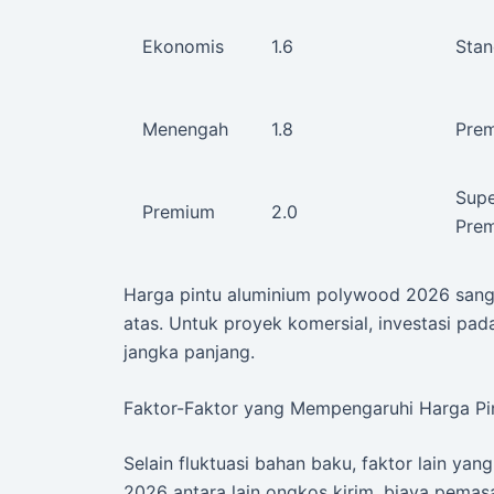
Ekonomis
1.6
Stan
Menengah
1.8
Pre
Sup
Premium
2.0
Pre
Harga pintu aluminium polywood 2026 sangat
atas. Untuk proyek komersial, investasi pa
jangka panjang.
Faktor-Faktor yang Mempengaruhi Harga P
Selain fluktuasi bahan baku, faktor lain y
2026 antara lain ongkos kirim, biaya pemasa