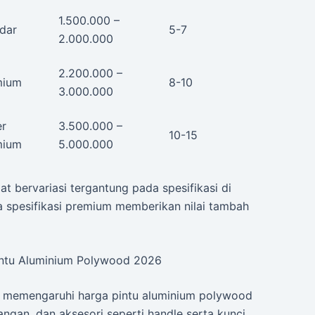
1.500.000 –
dar
5-7
2.000.000
2.200.000 –
mium
8-10
3.000.000
er
3.500.000 –
10-15
mium
5.000.000
 bervariasi tergantung pada spesifikasi di
da spesifikasi premium memberikan nilai tambah
intu Aluminium Polywood 2026
ang memengaruhi harga pintu aluminium polywood
ngan, dan aksesori seperti handle serta kunci.