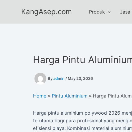
Skip
KangAsep.com
to
Produk
Jasa
content
Harga Pintu Alumini
By
admin
/
May 23, 2026
Home
Pintu Aluminium
Harga Pintu Alu
Harga pintu aluminium polywood 2026 menja
terutama bagi para profesional yang mengi
efisiensi biaya. Kombinasi material alumin