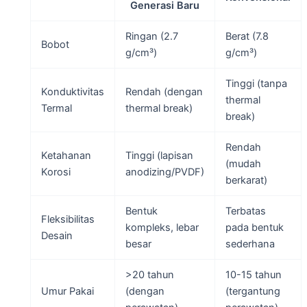
Generasi Baru
Ringan (2.7
Berat (7.8
Bobot
g/cm³)
g/cm³)
Tinggi (tanpa
Konduktivitas
Rendah (dengan
thermal
Termal
thermal break)
break)
Rendah
Ketahanan
Tinggi (lapisan
(mudah
Korosi
anodizing/PVDF)
berkarat)
Bentuk
Terbatas
Fleksibilitas
kompleks, lebar
pada bentuk
Desain
besar
sederhana
>20 tahun
10-15 tahun
Umur Pakai
(dengan
(tergantung