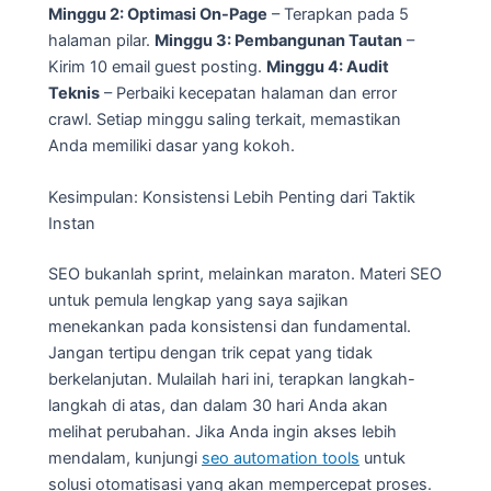
Minggu 2: Optimasi On-Page
– Terapkan pada 5
halaman pilar.
Minggu 3: Pembangunan Tautan
–
Kirim 10 email guest posting.
Minggu 4: Audit
Teknis
– Perbaiki kecepatan halaman dan error
crawl. Setiap minggu saling terkait, memastikan
Anda memiliki dasar yang kokoh.
Kesimpulan: Konsistensi Lebih Penting dari Taktik
Instan
SEO bukanlah sprint, melainkan maraton. Materi SEO
untuk pemula lengkap yang saya sajikan
menekankan pada konsistensi dan fundamental.
Jangan tertipu dengan trik cepat yang tidak
berkelanjutan. Mulailah hari ini, terapkan langkah-
langkah di atas, dan dalam 30 hari Anda akan
melihat perubahan. Jika Anda ingin akses lebih
mendalam, kunjungi
seo automation tools
untuk
solusi otomatisasi yang akan mempercepat proses.