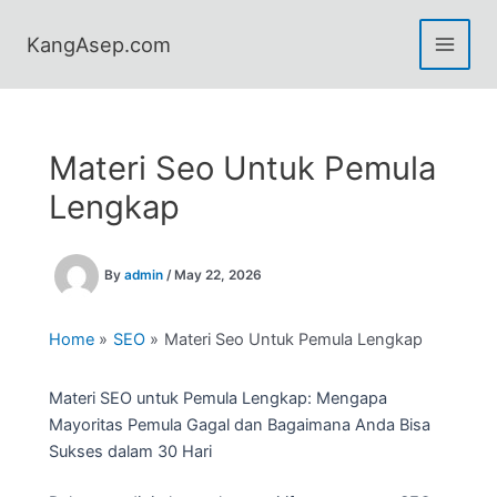
Skip
to
KangAsep.com
content
Materi Seo Untuk Pemula
Lengkap
By
admin
/
May 22, 2026
Home
SEO
Materi Seo Untuk Pemula Lengkap
Materi SEO untuk Pemula Lengkap: Mengapa
Mayoritas Pemula Gagal dan Bagaimana Anda Bisa
Sukses dalam 30 Hari