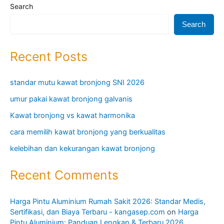
Search
Search
Recent Posts
standar mutu kawat bronjong SNI 2026
umur pakai kawat bronjong galvanis
Kawat bronjong vs kawat harmonika
cara memilih kawat bronjong yang berkualitas
kelebihan dan kekurangan kawat bronjong
Recent Comments
Harga Pintu Aluminium Rumah Sakit 2026: Standar Medis,
Sertifikasi, dan Biaya Terbaru - kangasep.com
on
Harga
Pintu Aluminium: Panduan Lengkap & Terbaru 2026