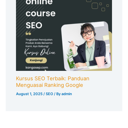
Kursus SEO Terbaik: Panduan
Menguasai Ranking Google
August 1, 2025
/
SEO
/ By
admin