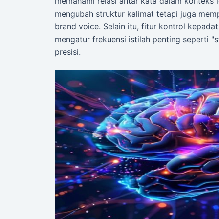
memahami relasi antar kata dalam konteks le
mengubah struktur kalimat tetapi juga me
brand voice. Selain itu, fitur kontrol kep
mengatur frekuensi istilah penting seperti "
presisi.