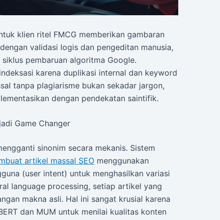
ntuk klien ritel FMCG memberikan gambaran
I dengan validasi logis dan pengeditan manusia,
siklus pembaruan algoritma Google.
indeksasi karena duplikasi internal dan keyword
ssal tanpa plagiarisme bukan sekadar jargon,
plementasikan dengan pendekatan saintifik.
njadi Game Changer
mengganti sinonim secara mekanis. Sistem
mbuat artikel massal SEO
menggunakan
una (user intent) untuk menghasilkan variasi
al language processing, setiap artikel yang
angan makna asli. Hal ini sangat krusial karena
BERT dan MUM untuk menilai kualitas konten