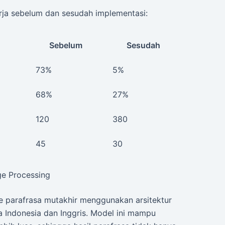
ja sebelum dan sesudah implementasi:
Sebelum
Sesudah
73%
5%
68%
27%
120
380
45
30
ge Processing
e parafrasa mutakhir menggunakan arsitektur
a Indonesia dan Inggris. Model ini mampu