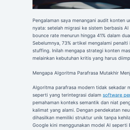
Pengalaman saya menangani audit konten u
nyata: setelah migrasi ke sistem berbasis A
bounce rate menurun hingga 41% dalam dua 
Sebelumnya, 73% artikel mengalami penalti 
stuffing. Inilah mengapa strategi konten ma
melainkan kebutuhan kritis yang harus diim
Mengapa Algoritma Parafrasa Mutakhir Me
Algoritma parafrasa modern tidak sekadar 
seperti yang terintegrasi dalam
software pe
pemahaman konteks semantik dan niat pengg
kalimat yang alami. Dengan pendekatan neur
dihasilkan memiliki struktur unik tanpa kehil
Google kini menggunakan model AI seperti 