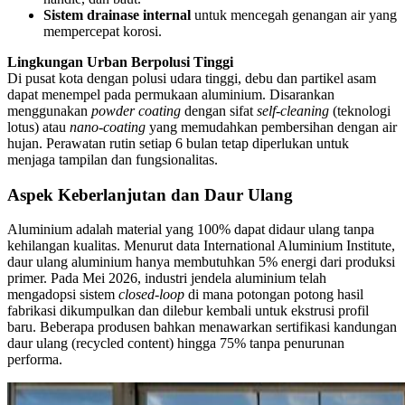
Sistem drainase internal
untuk mencegah genangan air yang
mempercepat korosi.
Lingkungan Urban Berpolusi Tinggi
Di pusat kota dengan polusi udara tinggi, debu dan partikel asam
dapat menempel pada permukaan aluminium. Disarankan
menggunakan
powder coating
dengan sifat
self-cleaning
(teknologi
lotus) atau
nano-coating
yang memudahkan pembersihan dengan air
hujan. Perawatan rutin setiap 6 bulan tetap diperlukan untuk
menjaga tampilan dan fungsionalitas.
Aspek Keberlanjutan dan Daur Ulang
Aluminium adalah material yang 100% dapat didaur ulang tanpa
kehilangan kualitas. Menurut data International Aluminium Institute,
daur ulang aluminium hanya membutuhkan 5% energi dari produksi
primer. Pada Mei 2026, industri jendela aluminium telah
mengadopsi sistem
closed-loop
di mana potongan potong hasil
fabrikasi dikumpulkan dan dilebur kembali untuk ekstrusi profil
baru. Beberapa produsen bahkan menawarkan sertifikasi kandungan
daur ulang (recycled content) hingga 75% tanpa penurunan
performa.