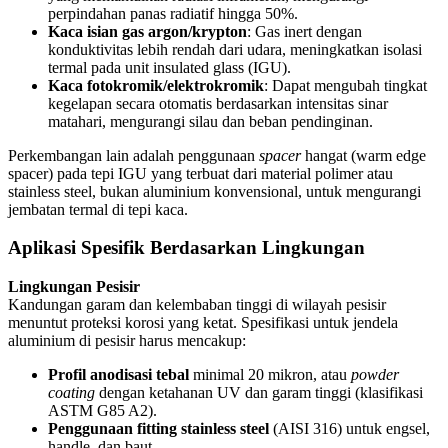
perpindahan panas radiatif hingga 50%.
Kaca isian gas argon/krypton
: Gas inert dengan
konduktivitas lebih rendah dari udara, meningkatkan isolasi
termal pada unit insulated glass (IGU).
Kaca fotokromik/elektrokromik
: Dapat mengubah tingkat
kegelapan secara otomatis berdasarkan intensitas sinar
matahari, mengurangi silau dan beban pendinginan.
Perkembangan lain adalah penggunaan
spacer
hangat (warm edge
spacer) pada tepi IGU yang terbuat dari material polimer atau
stainless steel, bukan aluminium konvensional, untuk mengurangi
jembatan termal di tepi kaca.
Aplikasi Spesifik Berdasarkan Lingkungan
Lingkungan Pesisir
Kandungan garam dan kelembaban tinggi di wilayah pesisir
menuntut proteksi korosi yang ketat. Spesifikasi untuk jendela
aluminium di pesisir harus mencakup:
Profil anodisasi tebal
minimal 20 mikron, atau
powder
coating
dengan ketahanan UV dan garam tinggi (klasifikasi
ASTM G85 A2).
Penggunaan fitting stainless steel
(AISI 316) untuk engsel,
handle, dan baut.