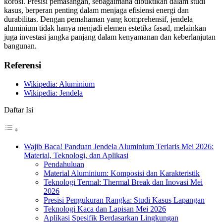
korosi. Presisi pemasangan, sebagaimana dibuktikan dalam studi
kasus, berperan penting dalam menjaga efisiensi energi dan
durabilitas. Dengan pemahaman yang komprehensif, jendela
aluminium tidak hanya menjadi elemen estetika fasad, melainkan
juga investasi jangka panjang dalam kenyamanan dan keberlanjutan
bangunan.
Referensi
Wikipedia: Aluminium
Wikipedia: Jendela
Daftar Isi
Wajib Baca! Panduan Jendela Aluminium Terlaris Mei 2026:
Material, Teknologi, dan Aplikasi
Pendahuluan
Material Aluminium: Komposisi dan Karakteristik
Teknologi Termal: Thermal Break dan Inovasi Mei
2026
Presisi Pengukuran Rangka: Studi Kasus Lapangan
Teknologi Kaca dan Lapisan Mei 2026
Aplikasi Spesifik Berdasarkan Lingkungan