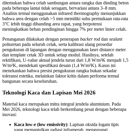
ditemukan bahwa celah sambungan antara rangka dan dinding beton
pada beberapa lantai tidak seragam, bervariasi antara 3–8 mm.
Analisis termal menggunakan infrared thermography menunjukkan
bahwa area dengan celah >5 mm memiliki suhu permukaan rata-rata
3°C lebih tinggi dibanding area rapat, yang berpotensi
meningkatkan beban pendinginan hingga 7% per meter linier celah.
Penanganan dilakukan dengan penerapan
backer rod
dan
sealant
poliuretan pada seluruh celak, serta kalibrasi ulang prosedur
pengukuran di lapangan dengan menggunakan laser distance meter
dan template cetak 3D untuk setiap modul. Hasilnya, setelah
rektifikasi, U-value aktual jendela turun dari 1,8 W/m²K menjadi 1,5
W/m²K, mendekati spesifikasi desain (1,4 W/m²K). Kasus ini
menekankan bahwa presisi pengukuran rangka bukan sekadar
toleransi estetika, melainkan faktor kritis dalam performa termal
bangunan secara keseluruhan.
Teknologi Kaca dan Lapisan Mei 2026
Material kaca merupakan mitra integral jendela aluminium. Pada
Mei 2026, teknologi kaca telah berkembang pesat dengan beberapa
inovasi:
Kaca low-e (low emissivity)
: Lapisan oksida logam tipis
yang memantulkan radiasi inframerah, mengurangi