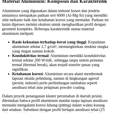
Material Aluminium: Komposisi dan Karakteristik
Aluminium yang digunakan dalam industri kusen dan jendela
umumnya merupakan paduan seri 6000 (Al-Mg-Si) yang memiliki
sifat mekanis baik dan ketahanan korosi yang memadai. Paduan ini
lazim diproses melalui ekstrusi untuk menghasilkan profil dengan
geometri kompleks. Beberapa karakteristik utama material
aluminium meliputi:
Rasio kekuatan-terhadap-berat yang tinggi
: Kepadatan
aluminium sekitar 2,7 g/cm³, memungkinkan struktur rangka
yang ringan namun kokoh.
Konduktivitas termal
: Aluminium memiliki konduktivitas
termal sekitar 200 W/mK, sehingga tanpa sistem pemutus
termal (thermal break), akan terjadi transfer panas yang
signifikan.
Ketahanan korosi
: Aluminium secara alami membentuk
lapisan oksida pelindung, namun di lingkungan agresif
(pesisir, industri) perlu perlindungan tambahan seperti
anodisasi tebal atau pelapisan powder coating.
Dalam proyek penanganan klaster perumahan di daerah pesisir,
ditemukan bahwa profil aluminium standar tanpa lapisan anodisasi
memadai mengalami korosi lubang (pitting) dalam waktu kurang
dari setahun. Substitusi dengan profil berlapis anodisasi tebal (25