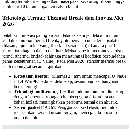
mikron) terbukti meningkatkan masa pakai secara signifikan hingga
lebih dari 10 tahun tanpa kerusakan berarti.
Teknologi Termal: Thermal Break dan Inovasi Mei
2026
Salah satu inovasi paling krusial dalam sistem jendela aluminium
adalah teknologi thermal break, yaitu penyisipan material isolator
(biasanya poliamida yang diperkuat serat kaca) di antara profil
aluminium bagian dalam dan luar. Mekanisme ini memutus jembatan
termal (thermal bridge) sehingga mengurangi koefisien perpindahan
panas keseluruhan (U-value). Pada Mei 2026, standar thermal break
telah meningkat secara signifikan:
Ketebalan isolator
: Minimal 24 mm untuk mencapai U-value
≤ 1,4 W/m²K pada jendela tetap, sesuai regulasi bangunan
hemat energi.
Teknologi multi-ruang
: Profil aluminium modern dirancang
dengan beberapa rongga (chamber) yang diisi udara atau
bahan isolasi, meningkatkan performa termal dan akustik.
Sistem gasket EPDM
: Penggunaan seal elastomer untuk
memastikan kerapatan sambungan, mencegah kebocoran
udara dan air.