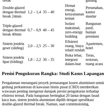
break
gudang
Hemat
Double-glazed
Perumahan,
energi,
dengan thermal
1,2 – 1,4
35 – 40
kantor
kenyamanan
break 24mm
standar
termal
Isolasi
Bangunan
Triple-glazed
maksimal,
pasif,
dengan thermal
0,7 – 0,9
40 – 45
zero-energy
hunian
break 40mm
building
premium
Efisiensi
Sistem jendela
Apartemen,
2,0 – 2,5
25 – 30
ruang, biaya
geser (sliding)
hotel
relatif rendah
Buka lebar,
Teras,
Sistem jendela
1,8 – 2,2
30 – 35
integrasi
restoran,
lipat (folding)
dalam-luar
ruang acara
Presisi Pengukuran Rangka: Studi Kasus Lapangan
Pengalaman menangani proyek pemasangan kusen aluminium untuk
gedung perkantoran di kawasan bisnis pusat (CBD) memberikan
wawasan penting mengenai dampak presisi pengukuran terhadap
efisiensi termal. Pada bangunan bertingkat 20 lantai dengan fasad
kaca luas, sistem jendela aluminium dipilih dengan spesifikasi
double-glazed thermal break. Namun, saat commissioning,