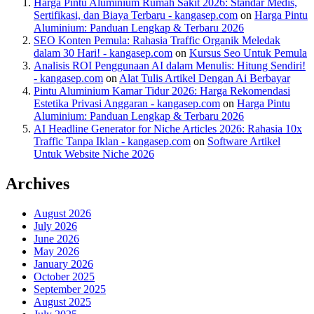
Harga Pintu Aluminium Rumah Sakit 2026: Standar Medis,
Sertifikasi, dan Biaya Terbaru - kangasep.com
on
Harga Pintu
Aluminium: Panduan Lengkap & Terbaru 2026
SEO Konten Pemula: Rahasia Traffic Organik Meledak
dalam 30 Hari! - kangasep.com
on
Kursus Seo Untuk Pemula
Analisis ROI Penggunaan AI dalam Menulis: Hitung Sendiri!
- kangasep.com
on
Alat Tulis Artikel Dengan Ai Berbayar
Pintu Aluminium Kamar Tidur 2026: Harga Rekomendasi
Estetika Privasi Anggaran - kangasep.com
on
Harga Pintu
Aluminium: Panduan Lengkap & Terbaru 2026
AI Headline Generator for Niche Articles 2026: Rahasia 10x
Traffic Tanpa Iklan - kangasep.com
on
Software Artikel
Untuk Website Niche 2026
Archives
August 2026
July 2026
June 2026
May 2026
January 2026
October 2025
September 2025
August 2025