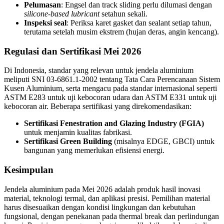
Pelumasan
: Engsel dan track sliding perlu dilumasi dengan
silicone-based lubricant
setahun sekali.
Inspeksi seal
: Periksa karet gasket dan sealant setiap tahun,
terutama setelah musim ekstrem (hujan deras, angin kencang).
Regulasi dan Sertifikasi Mei 2026
Di Indonesia, standar yang relevan untuk jendela aluminium
meliputi SNI 03-6861.1-2002 tentang Tata Cara Perencanaan Sistem
Kusen Aluminium, serta mengacu pada standar internasional seperti
ASTM E283 untuk uji kebocoran udara dan ASTM E331 untuk uji
kebocoran air. Beberapa sertifikasi yang direkomendasikan:
Sertifikasi Fenestration and Glazing Industry (FGIA)
untuk menjamin kualitas fabrikasi.
Sertifikasi Green Building
(misalnya EDGE, GBCI) untuk
bangunan yang memerlukan efisiensi energi.
Kesimpulan
Jendela aluminium pada Mei 2026 adalah produk hasil inovasi
material, teknologi termal, dan aplikasi presisi. Pemilihan material
harus disesuaikan dengan kondisi lingkungan dan kebutuhan
fungsional, dengan penekanan pada thermal break dan perlindungan