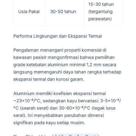
15-30 tahun
Usia Pakai
30-50 tahun
(tergantung
perawatan)
Performa Lingkungan dan Ekspansi Termal
Pengalaman menangani properti komersial di
kawasan pesisir mengonfirmasi bahwa pemilihan
grade ketebalan aluminium minimal 1,2 mm secara
langsung memengaruhi daya tahan rangka terhadap
ekspansi termal dan korosi garam.
Aluminium memiliki koefisien ekspansi termal
~23×10⁻⁶/°C, sedangkan kayu bervariasi: 3-5×10⁻⁶/
°C (searah serat) dan 30-60×10⁻⁶/°C (tegak lurus
serat). Ini menyebabkan perubahan dimensi
signifikan pada kayu setiap musim.