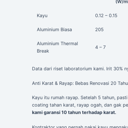
(W/m
Kayu
0.12 – 0.15
Aluminium Biasa
205
Aluminium Thermal
4 – 7
Break
Data dari riset laboratorium kami. Irit 30% n
Anti Karat & Rayap: Bebas Renovasi 20 Tah
Kayu itu rumah rayap. Setelah 5 tahun, pas
coating tahan karat, rayap ogah, dan gak pe
kami garansi 10 tahun terhadap karat.
Kontraktor yang pernah pakai kayu mengaku: 