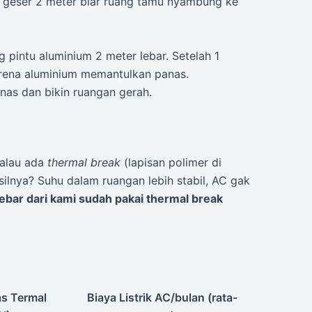
 geser 2 meter biar ruang tamu nyambung ke
pintu aluminium 2 meter lebar. Setelah 1
karena aluminium memantulkan panas.
as dan bikin ruangan gerah.
kalau ada
thermal break
(lapisan polimer di
asilnya? Suhu dalam ruangan lebih stabil, AC gak
ebar dari kami sudah pakai thermal break
as Termal
Biaya Listrik AC/bulan (rata-