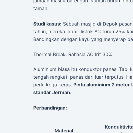
jamaah masuk barengan. Rumah butuh pintu
taman.
Studi kasus:
Sebuah masjid di Depok pasang 
tahun, mereka lapor: listrik AC turun 25% 
Bandingkan dengan kayu yang menyerap pan
Thermal Break: Rahasia AC Irit 30%
Aluminium biasa itu konduktor panas. Tapi 
tengah rangka), panas dari luar terputus. H
perlu kerja keras.
Pintu aluminium 2 meter l
standar Jerman.
Perbandingan:
Konduktivit
Material