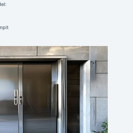
el:
mpit