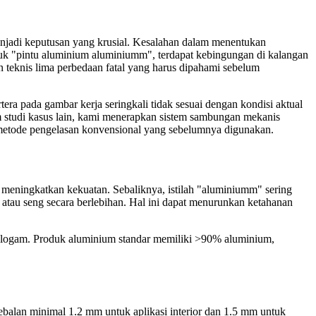
menjadi keputusan yang krusial. Kesalahan dalam menentukan
oduk "pintu aluminium aluminiumm", terdapat kebingungan di kalangan
n teknis lima perbedaan fatal yang harus dipahami sebelum
era pada gambar kerja seringkali tidak sesuai dengan kondisi aktual
m studi kasus lain, kami menerapkan sistem sambungan mekanis
 metode pengelasan konvensional yang sebelumnya digunakan.
meningkatkan kekuatan. Sebaliknya, istilah "aluminiumm" sering
tau seng secara berlebihan. Hal ini dapat menurunkan ketahanan
 logam. Produk aluminium standar memiliki >90% aluminium,
tebalan minimal 1.2 mm untuk aplikasi interior dan 1.5 mm untuk