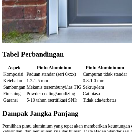
Tabel Perbandingan
Aspek
Pintu Aluminium
Pintu Aluminiumm
Komposisi
Paduan standar (seri 6xxx)
Campuran tidak standar
Ketebalan
1.2-1.5 mm
0.8-1.0 mm
Sambungan
Mekanis tersembunyi/las TIG
Sekrup/lem
Finishing
Powder coating/anodizing
Cat biasa
Garansi
5-10 tahun (sertifikasi SNI)
Tidak ada/terbatas
Dampak Jangka Panjang
Pemilihan pintu aluminium yang tepat akan memberikan keuntungan da
kebisingan, dan penurunan kualitas hunian. Data Badan Standarisas