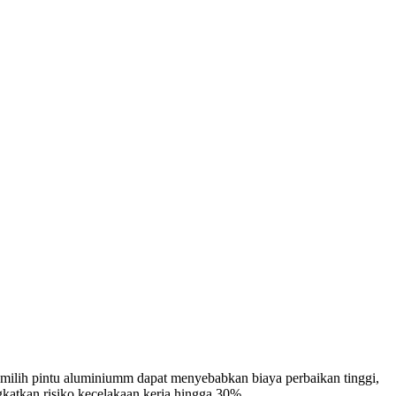
memilih pintu aluminiumm dapat menyebabkan biaya perbaikan tinggi,
katkan risiko kecelakaan kerja hingga 30%.