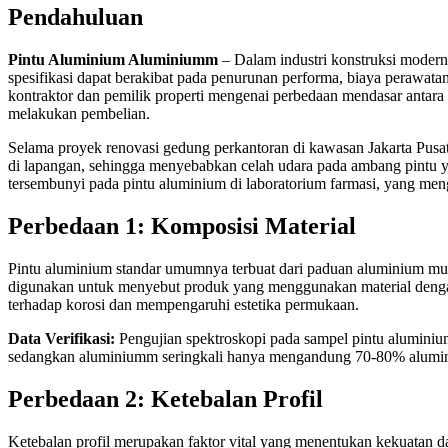
Pendahuluan
Pintu Aluminium Aluminiumm
– Dalam industri konstruksi modern
spesifikasi dapat berakibat pada penurunan performa, biaya perawata
kontraktor dan pemilik properti mengenai perbedaan mendasar antara 
melakukan pembelian.
Selama proyek renovasi gedung perkantoran di kawasan Jakarta Pusat, 
di lapangan, sehingga menyebabkan celah udara pada ambang pintu y
tersembunyi pada pintu aluminium di laboratorium farmasi, yang me
Perbedaan 1: Komposisi Material
Pintu aluminium standar umumnya terbuat dari paduan aluminium mur
digunakan untuk menyebut produk yang menggunakan material dengan 
terhadap korosi dan mempengaruhi estetika permukaan.
Data Verifikasi:
Pengujian spektroskopi pada sampel pintu alumini
sedangkan aluminiumm seringkali hanya mengandung 70-80% alumi
Perbedaan 2: Ketebalan Profil
Ketebalan profil merupakan faktor vital yang menentukan kekuatan da