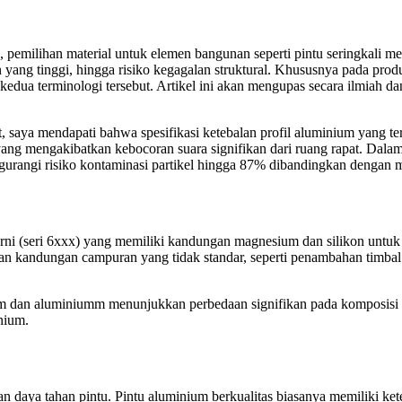
, pemilihan material untuk elemen bangunan seperti pintu seringkali 
n yang tinggi, hingga risiko kegagalan struktural. Khususnya pada pr
kedua terminologi tersebut. Artikel ini akan mengupas secara ilmiah da
saya mendapati bahwa spesifikasi ketebalan profil aluminium yang tert
ang mengakibatkan kebocoran suara signifikan dari ruang rapat. Dala
ngurangi risiko kontaminasi partikel hingga 87% dibandingkan dengan
ni (seri 6xxx) yang memiliki kandungan magnesium dan silikon untuk 
kandungan campuran yang tidak standar, seperti penambahan timbal a
um dan aluminiumm menunjukkan perbedaan signifikan pada komposisi
nium.
n daya tahan pintu. Pintu aluminium berkualitas biasanya memiliki ke