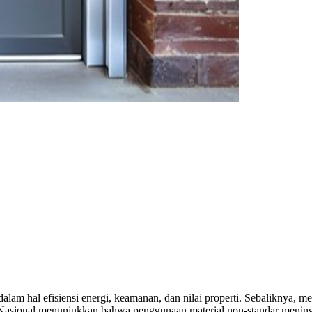
lam hal efisiensi energi, keamanan, dan nilai properti. Sebaliknya, 
i Nasional menunjukkan bahwa penggunaan material non-standar mening