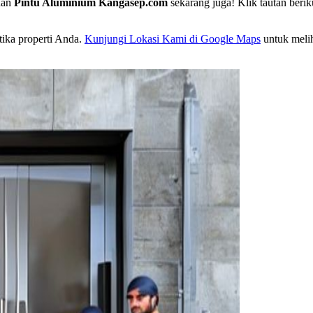
nan
Pintu Aluminium Kangasep.com
sekarang juga! Klik tautan beri
ika properti Anda.
Kunjungi Lokasi Kami di Google Maps
untuk melih