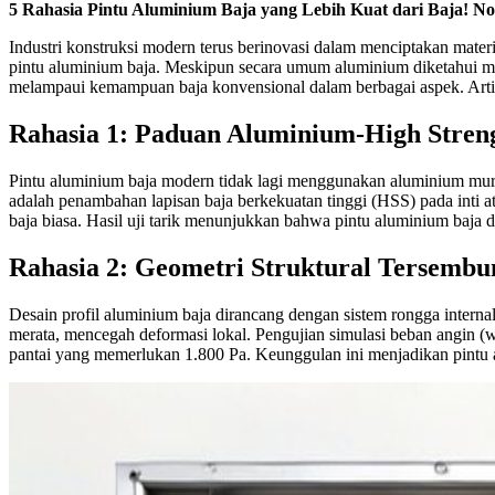
5 Rahasia Pintu Aluminium Baja yang Lebih Kuat dari Baja! N
Industri konstruksi modern terus berinovasi dalam menciptakan mater
pintu aluminium baja. Meskipun secara umum aluminium diketahui mem
melampaui kemampuan baja konvensional dalam berbagai aspek. Artikel
Rahasia 1: Paduan Aluminium-High Streng
Pintu aluminium baja modern tidak lagi menggunakan aluminium mu
adalah penambahan lapisan baja berkekuatan tinggi (HSS) pada inti at
baja biasa. Hasil uji tarik menunjukkan bahwa pintu aluminium baj
Rahasia 2: Geometri Struktural Tersembu
Desain profil aluminium baja dirancang dengan sistem rongga internal
merata, mencegah deformasi lokal. Pengujian simulasi beban angin (
pantai yang memerlukan 1.800 Pa. Keunggulan ini menjadikan pintu a