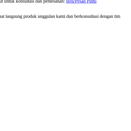
kut untuk konsultasi dan pemesanan:
Beli/Pesan Pintu
at langsung produk unggulan kami dan berkonsultasi dengan tim