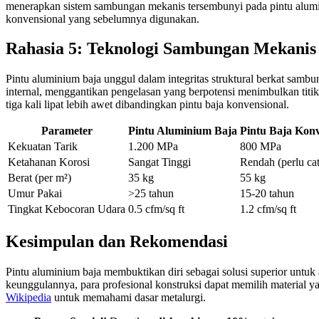
menerapkan sistem sambungan mekanis tersembunyi pada pintu alumin
konvensional yang sebelumnya digunakan.
Rahasia 5: Teknologi Sambungan Mekanis 
Pintu aluminium baja unggul dalam integritas struktural berkat sam
internal, menggantikan pengelasan yang berpotensi menimbulkan tit
tiga kali lipat lebih awet dibandingkan pintu baja konvensional.
Parameter
Pintu Aluminium Baja
Pintu Baja Konv
Kekuatan Tarik
1.200 MPa
800 MPa
Ketahanan Korosi
Sangat Tinggi
Rendah (perlu cat
Berat (per m²)
35 kg
55 kg
Umur Pakai
>25 tahun
15-20 tahun
Tingkat Kebocoran Udara
0.5 cfm/sq ft
1.2 cfm/sq ft
Kesimpulan dan Rekomendasi
Pintu aluminium baja membuktikan diri sebagai solusi superior untuk
keunggulannya, para profesional konstruksi dapat memilih material y
Wikipedia
untuk memahami dasar metalurgi.