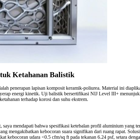
tuk Ketahanan Balistik
ah penerapan lapisan komposit keramik-poliurea. Material ini diaplika
erap energi kinetik. Uji balistik bersertifikasi NIJ Level III+ menun
 ketahanan terhadap korosi dan suhu ekstrem.
saya mendapati bahwa spesifikasi ketebalan profil aluminium yang tert
ng mengakibatkan kebocoran suara signifikan dari ruang rapat. Solusi
t kebocoran udara <0.5 cfm/sq ft pada tekanan 6.24 psf, setara dengan