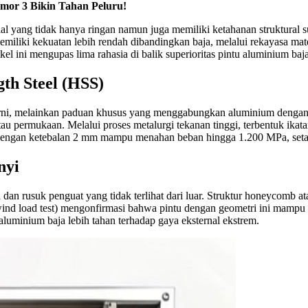
omor 3 Bikin Tahan Peluru!
ial yang tidak hanya ringan namun juga memiliki ketahanan struktural s
iliki kekuatan lebih rendah dibandingkan baja, melalui rekayasa mate
 ini mengupas lima rahasia di balik superioritas pintu aluminium baja,
th Steel (HSS)
rni, melainkan paduan khusus yang menggabungkan aluminium dengan
au permukaan. Melalui proses metalurgi tekanan tinggi, terbentuk ikata
a dengan ketebalan 2 mm mampu menahan beban hingga 1.200 MPa, setara
nyi
 dan rusuk penguat yang tidak terlihat dari luar. Struktur honeycomb a
wind load test) mengonfirmasi bahwa pintu dengan geometri ini mampu
luminium baja lebih tahan terhadap gaya eksternal ekstrem.