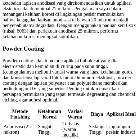
ketebalan lapisan anodisasi yang direkomendasikan untuk aplikasi
eksterior adalah minimal 25 mikron. Pengalaman saya dalam
menangani keluhan korosi di lingkungan pesisir membuktikan
bahwa kegagalan lapisan anodisasi di bawah 20 mikron menjadi
penyebab utama degradasi. Dengan menggunakan paduan seri 6xxx
(misal: 6063) dan perlakuan anodisasi 25 mikron, performa
ketahanan korosi meningkat signifikan.
Powder Coating
Powder coating adalah metode aplikasi bubuk cat yang di-
electrostatic dan kemudian di-curing pada suhu tinggi.
Keunggulannya meliputi variasi warna yang luas, ketahanan gores,
dan konsistensi lapisan. Untuk pintu aluminium eksklusif, powder
coating dengan lapisan polyester atau polyurethane memberikan
perlindungan UV yang superior. Penting untuk memastikan
persiapan permukaan yang tepat, termasuk degreasing dan chemical
etching, agar adhesi optimal.
Metode
Ketahanan
Variasi
Biaya
Aplikasi Ideal
Finishing
Korosi
Warna
Terbatas
Anodisasi (25
Sangat
Sedang-
Lingkungan
(warna
mikron)
Tinggi
Tinggi
pesisir, industri
metalik)