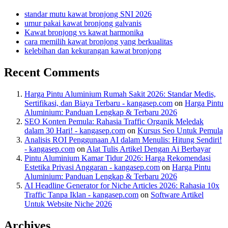
standar mutu kawat bronjong SNI 2026
umur pakai kawat bronjong galvanis
Kawat bronjong vs kawat harmonika
cara memilih kawat bronjong yang berkualitas
kelebihan dan kekurangan kawat bronjong
Recent Comments
Harga Pintu Aluminium Rumah Sakit 2026: Standar Medis,
Sertifikasi, dan Biaya Terbaru - kangasep.com
on
Harga Pintu
Aluminium: Panduan Lengkap & Terbaru 2026
SEO Konten Pemula: Rahasia Traffic Organik Meledak
dalam 30 Hari! - kangasep.com
on
Kursus Seo Untuk Pemula
Analisis ROI Penggunaan AI dalam Menulis: Hitung Sendiri!
- kangasep.com
on
Alat Tulis Artikel Dengan Ai Berbayar
Pintu Aluminium Kamar Tidur 2026: Harga Rekomendasi
Estetika Privasi Anggaran - kangasep.com
on
Harga Pintu
Aluminium: Panduan Lengkap & Terbaru 2026
AI Headline Generator for Niche Articles 2026: Rahasia 10x
Traffic Tanpa Iklan - kangasep.com
on
Software Artikel
Untuk Website Niche 2026
Archives