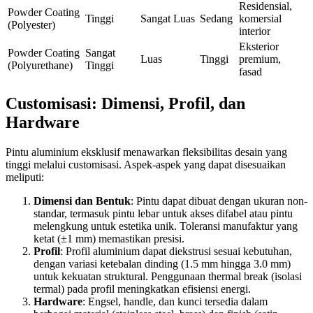
Residensial,
Powder Coating
Tinggi
Sangat Luas
Sedang
komersial
(Polyester)
interior
Eksterior
Powder Coating
Sangat
Luas
Tinggi
premium,
(Polyurethane)
Tinggi
fasad
Customisasi: Dimensi, Profil, dan
Hardware
Pintu aluminium eksklusif menawarkan fleksibilitas desain yang
tinggi melalui customisasi. Aspek-aspek yang dapat disesuaikan
meliputi:
Dimensi dan Bentuk
: Pintu dapat dibuat dengan ukuran non-
standar, termasuk pintu lebar untuk akses difabel atau pintu
melengkung untuk estetika unik. Toleransi manufaktur yang
ketat (±1 mm) memastikan presisi.
Profil
: Profil aluminium dapat diekstrusi sesuai kebutuhan,
dengan variasi ketebalan dinding (1.5 mm hingga 3.0 mm)
untuk kekuatan struktural. Penggunaan thermal break (isolasi
termal) pada profil meningkatkan efisiensi energi.
Hardware
: Engsel, handle, dan kunci tersedia dalam