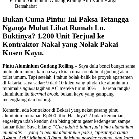
Pintu Aluminium Gudang Rolling Anti Karat Harga
Bersahabat
Bukan Cuma Pintu: Ini Paksa Tetangga
Nganga Mulut Lihat Rumah Lo.
Buktinya? 1.200 Unit Terjual ke
Kontraktor Nakal yang Nolak Pakai
Kusen Kayu.
Pintu Aluminium Gudang Rolling
– Saya dulu benci banget sama
pintu aluminium, karena saya kira cuma cocok buat gudang atau
toilet umum. Tapi setelah 4 tahun bolak-balik ke proyek apartemen
di Jakarta, saya sadar: 9 dari 10 klien yang pindah ke aluminium
minimalis
ngaku
tagihan AC mereka turun 30% — karena rangka
aluminium itu
thermal break
, bukan kayu yang gampang
melengkung dan bolong.
Kemarin, ada kontraktor di Bekasi yang nekat pasang pintu
aluminium murahan Rp600 ribu. Hasilnya? 2 bulan kemudian,
engselnya udah kendur, dan bising pintu geser kedengeran sampe
kamar tidur. Saya bilang:
“Gue udah 5 tahun jual pintu aluminium
minimalis — yang lo beli itu aluminium palsu, lapisannya cuma
0.4mm. Asli? Minimal 0.8mm, finishing powder coating, dan karet