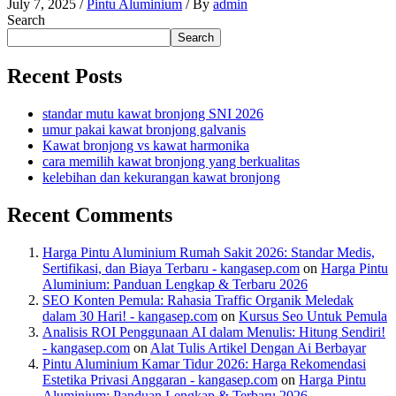
July 7, 2025
/
Pintu Aluminium
/ By
admin
Search
Search
Recent Posts
standar mutu kawat bronjong SNI 2026
umur pakai kawat bronjong galvanis
Kawat bronjong vs kawat harmonika
cara memilih kawat bronjong yang berkualitas
kelebihan dan kekurangan kawat bronjong
Recent Comments
Harga Pintu Aluminium Rumah Sakit 2026: Standar Medis,
Sertifikasi, dan Biaya Terbaru - kangasep.com
on
Harga Pintu
Aluminium: Panduan Lengkap & Terbaru 2026
SEO Konten Pemula: Rahasia Traffic Organik Meledak
dalam 30 Hari! - kangasep.com
on
Kursus Seo Untuk Pemula
Analisis ROI Penggunaan AI dalam Menulis: Hitung Sendiri!
- kangasep.com
on
Alat Tulis Artikel Dengan Ai Berbayar
Pintu Aluminium Kamar Tidur 2026: Harga Rekomendasi
Estetika Privasi Anggaran - kangasep.com
on
Harga Pintu
Aluminium: Panduan Lengkap & Terbaru 2026