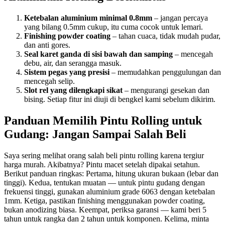
Ketebalan aluminium minimal 0.8mm
– jangan percaya
yang bilang 0.5mm cukup, itu cuma cocok untuk lemari.
Finishing powder coating
– tahan cuaca, tidak mudah pudar,
dan anti gores.
Seal karet ganda di sisi bawah dan samping
– mencegah
debu, air, dan serangga masuk.
Sistem pegas yang presisi
– memudahkan penggulungan dan
mencegah selip.
Slot rel yang dilengkapi sikat
– mengurangi gesekan dan
bising. Setiap fitur ini diuji di bengkel kami sebelum dikirim.
Panduan Memilih Pintu Rolling untuk
Gudang: Jangan Sampai Salah Beli
Saya sering melihat orang salah beli pintu rolling karena tergiur
harga murah. Akibatnya? Pintu macet setelah dipakai setahun.
Berikut panduan ringkas: Pertama, hitung ukuran bukaan (lebar dan
tinggi). Kedua, tentukan muatan — untuk pintu gudang dengan
frekuensi tinggi, gunakan aluminium grade 6063 dengan ketebalan
1mm. Ketiga, pastikan finishing menggunakan powder coating,
bukan anodizing biasa. Keempat, periksa garansi — kami beri 5
tahun untuk rangka dan 2 tahun untuk komponen. Kelima, minta