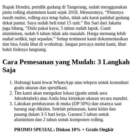
Bapak Hendra, pemilik gudang di Tangerang, sudah menggunakan
pintu rolling aluminium kami sejak 2018. Menurutnya, “Pintunya
masih mulus, rolling-nya tetap halus, tidak ada karat padahal gudang
dekat pantai. Saya sudah beli total 15 unit.” Ibu Sari dari Jakarta
juga bilang, “Dulu pakai kayu, 5 tahun sudah lapuk. Ganti
aluminium, sudah 6 tahun tidak ada masalah. Harga memang lebih
mahal sedikit, tapi sepadan.” Setiap testimoni kami dokumentasikan
dan bisa Anda lihat di workshop. Jangan percaya mulut kami, lihat
bukti fisiknya langsung.
Cara Pemesanan yang Mudah: 3 Langkah
Saja
Hubungi kami lewat WhatsApp atau telepon untuk konsultasi
gratis ukuran dan spesifikasi.
Tim kami akan mengukur lokasi (gratis untuk area
Jabodetabek) atau Anda bisa kirimkan ukuran secara mandiri.
Lakukan pembayaran di muka (DP 50%) dan sisanya saat
barang siap dikirim. Setelah pelunasan, kami kirim dan
pasang dalam 3-5 hari kerja. Garansi 5 tahun untuk
aluminium dan 2 tahun untuk komponen rolling.
PROMO SPESIAL: Diskon 10% + Gratis Ongkir