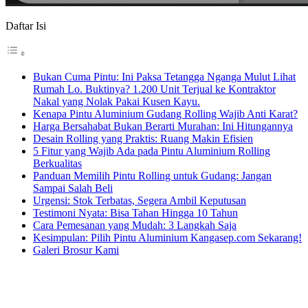
Daftar Isi
Bukan Cuma Pintu: Ini Paksa Tetangga Nganga Mulut Lihat
Rumah Lo. Buktinya? 1.200 Unit Terjual ke Kontraktor
Nakal yang Nolak Pakai Kusen Kayu.
Kenapa Pintu Aluminium Gudang Rolling Wajib Anti Karat?
Harga Bersahabat Bukan Berarti Murahan: Ini Hitungannya
Desain Rolling yang Praktis: Ruang Makin Efisien
5 Fitur yang Wajib Ada pada Pintu Aluminium Rolling
Berkualitas
Panduan Memilih Pintu Rolling untuk Gudang: Jangan
Sampai Salah Beli
Urgensi: Stok Terbatas, Segera Ambil Keputusan
Testimoni Nyata: Bisa Tahan Hingga 10 Tahun
Cara Pemesanan yang Mudah: 3 Langkah Saja
Kesimpulan: Pilih Pintu Aluminium Kangasep.com Sekarang!
Galeri Brosur Kami