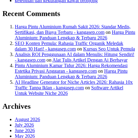
kelebihan dan kekurangan kawat bronjong
Recent Comments
Harga Pintu Aluminium Rumah Sakit 2026: Standar Medis,
Sertifikasi, dan Biaya Terbaru - kangasep.com
on
Harga Pintu
Aluminium: Panduan Lengkap & Terbaru 2026
SEO Konten Pemula: Rahasia Traffic Organik Meledak
dalam 30 Hari! - kangasep.com
on
Kursus Seo Untuk Pemula
Analisis ROI Penggunaan AI dalam Menulis: Hitung Sendiri!
- kangasep.com
on
Alat Tulis Artikel Dengan Ai Berbayar
Pintu Aluminium Kamar Tidur 2026: Harga Rekomendasi
Estetika Privasi Anggaran - kangasep.com
on
Harga Pintu
Aluminium: Panduan Lengkap & Terbaru 2026
AI Headline Generator for Niche Articles 2026: Rahasia 10x
Traffic Tanpa Iklan - kangasep.com
on
Software Artikel
Untuk Website Niche 2026
Archives
August 2026
July 2026
June 2026
May 2026