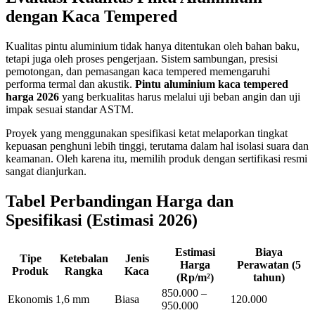
dengan Kaca Tempered
Kualitas pintu aluminium tidak hanya ditentukan oleh bahan baku,
tetapi juga oleh proses pengerjaan. Sistem sambungan, presisi
pemotongan, dan pemasangan kaca tempered memengaruhi
performa termal dan akustik.
Pintu aluminium kaca tempered
harga 2026
yang berkualitas harus melalui uji beban angin dan uji
impak sesuai standar ASTM.
Proyek yang menggunakan spesifikasi ketat melaporkan tingkat
kepuasan penghuni lebih tinggi, terutama dalam hal isolasi suara dan
keamanan. Oleh karena itu, memilih produk dengan sertifikasi resmi
sangat dianjurkan.
Tabel Perbandingan Harga dan
Spesifikasi (Estimasi 2026)
Estimasi
Biaya
Tipe
Ketebalan
Jenis
Harga
Perawatan (5
Produk
Rangka
Kaca
(Rp/m²)
tahun)
850.000 –
Ekonomis
1,6 mm
Biasa
120.000
950.000