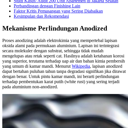
Studi Kasus: Audit 200 Unit Apartemen di Jakarta Selatan
Perbandingan dengan Finishing Lain
Faktor Kritis Pemasangan yang Sering Diabaikan
Kesimpulan dan Rekomendasi
Mekanisme Perlindungan Anodized
Proses anodizing adalah elektrokimia yang mempertebal lapisan
oksida alami pada permukaan aluminium. Lapisan ini terintegrasi
secara molekuler dengan substrat, sehingga tidak mudah
mengelupas atau retak seperti cat. Hasilnya adalah ketahanan korosi
yang superior, terutama terhadap uap air dan bahan kimia pembersih
yang umum di kamar mandi. Menurut
Wikipedia
, lapisan anodized
dapat bertahan puluhan tahun tanpa degradasi signifikan jika dirawat
dengan benar. Untuk pintu kamar mandi, ini berarti perlindungan
terhadap pembentukan karat putih (white rust) yang sering terjadi
pada aluminium non-anodized.