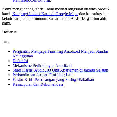
Kangasep.com Di Sini
.
Kami mengundang Anda untuk melihat langsung kualitas produk
kami.
Kunjungi Lokasi Kami di Google Maps
dan konsultasikan
kebutuhan pintu aluminium kamar mandi Anda dengan tim ahli
kami.
Daftar Isi
Pengantar: Mengapa Finishing Anodized Menjadi Standar
Keunggulan
Daftar Isi
Mekanisme Perlindungan Anodized
Studi Kasus: Audit 200 Unit Apartemen di Jakarta Selatan
Perbandingan dengan Finishing Lain
Faktor Kritis Pemasangan yang Sering Diabaikan
Kesimpulan dan Rekomendasi