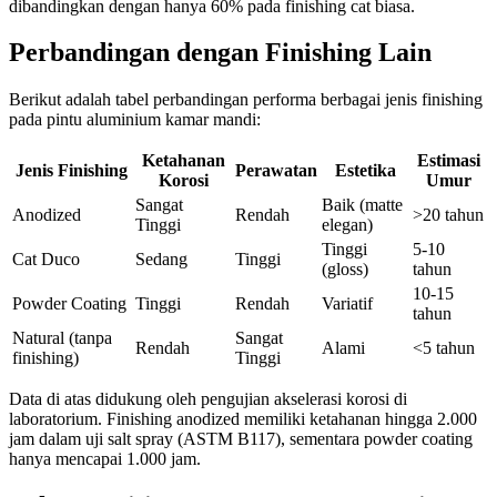
dibandingkan dengan hanya 60% pada finishing cat biasa.
Perbandingan dengan Finishing Lain
Berikut adalah tabel perbandingan performa berbagai jenis finishing
pada pintu aluminium kamar mandi:
Ketahanan
Estimasi
Jenis Finishing
Perawatan
Estetika
Korosi
Umur
Sangat
Baik (matte
Anodized
Rendah
>20 tahun
Tinggi
elegan)
Tinggi
5-10
Cat Duco
Sedang
Tinggi
(gloss)
tahun
10-15
Powder Coating
Tinggi
Rendah
Variatif
tahun
Natural (tanpa
Sangat
Rendah
Alami
<5 tahun
finishing)
Tinggi
Data di atas didukung oleh pengujian akselerasi korosi di
laboratorium. Finishing anodized memiliki ketahanan hingga 2.000
jam dalam uji salt spray (ASTM B117), sementara powder coating
hanya mencapai 1.000 jam.