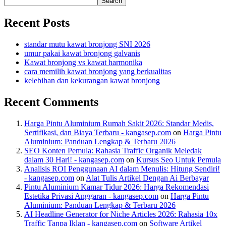
Search
Recent Posts
standar mutu kawat bronjong SNI 2026
umur pakai kawat bronjong galvanis
Kawat bronjong vs kawat harmonika
cara memilih kawat bronjong yang berkualitas
kelebihan dan kekurangan kawat bronjong
Recent Comments
Harga Pintu Aluminium Rumah Sakit 2026: Standar Medis,
Sertifikasi, dan Biaya Terbaru - kangasep.com
on
Harga Pintu
Aluminium: Panduan Lengkap & Terbaru 2026
SEO Konten Pemula: Rahasia Traffic Organik Meledak
dalam 30 Hari! - kangasep.com
on
Kursus Seo Untuk Pemula
Analisis ROI Penggunaan AI dalam Menulis: Hitung Sendiri!
- kangasep.com
on
Alat Tulis Artikel Dengan Ai Berbayar
Pintu Aluminium Kamar Tidur 2026: Harga Rekomendasi
Estetika Privasi Anggaran - kangasep.com
on
Harga Pintu
Aluminium: Panduan Lengkap & Terbaru 2026
AI Headline Generator for Niche Articles 2026: Rahasia 10x
Traffic Tanpa Iklan - kangasep.com
on
Software Artikel