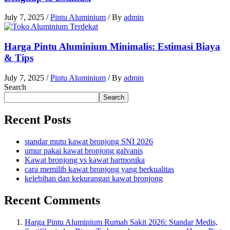
July 7, 2025
/
Pintu Aluminium
/ By
admin
Harga Pintu Aluminium Minimalis: Estimasi Biaya
& Tips
July 7, 2025
/
Pintu Aluminium
/ By
admin
Search
Search
Recent Posts
standar mutu kawat bronjong SNI 2026
umur pakai kawat bronjong galvanis
Kawat bronjong vs kawat harmonika
cara memilih kawat bronjong yang berkualitas
kelebihan dan kekurangan kawat bronjong
Recent Comments
Harga Pintu Aluminium Rumah Sakit 2026: Standar Medis,