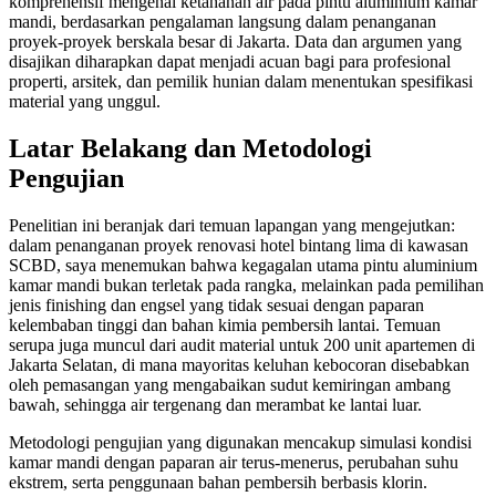
komprehensif mengenai ketahanan air pada pintu aluminium kamar
mandi, berdasarkan pengalaman langsung dalam penanganan
proyek-proyek berskala besar di Jakarta. Data dan argumen yang
disajikan diharapkan dapat menjadi acuan bagi para profesional
properti, arsitek, dan pemilik hunian dalam menentukan spesifikasi
material yang unggul.
Latar Belakang dan Metodologi
Pengujian
Penelitian ini beranjak dari temuan lapangan yang mengejutkan:
dalam penanganan proyek renovasi hotel bintang lima di kawasan
SCBD, saya menemukan bahwa kegagalan utama pintu aluminium
kamar mandi bukan terletak pada rangka, melainkan pada pemilihan
jenis finishing dan engsel yang tidak sesuai dengan paparan
kelembaban tinggi dan bahan kimia pembersih lantai. Temuan
serupa juga muncul dari audit material untuk 200 unit apartemen di
Jakarta Selatan, di mana mayoritas keluhan kebocoran disebabkan
oleh pemasangan yang mengabaikan sudut kemiringan ambang
bawah, sehingga air tergenang dan merambat ke lantai luar.
Metodologi pengujian yang digunakan mencakup simulasi kondisi
kamar mandi dengan paparan air terus-menerus, perubahan suhu
ekstrem, serta penggunaan bahan pembersih berbasis klorin.