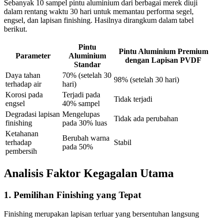
Sebanyak 10 sampel pintu aluminium dari berbagai merek diuji
dalam rentang waktu 30 hari untuk memantau performa segel,
engsel, dan lapisan finishing. Hasilnya dirangkum dalam tabel
berikut.
Pintu
Pintu Aluminium Premium
Parameter
Aluminium
dengan Lapisan PVDF
Standar
Daya tahan
70% (setelah 30
98% (setelah 30 hari)
terhadap air
hari)
Korosi pada
Terjadi pada
Tidak terjadi
engsel
40% sampel
Degradasi lapisan
Mengelupas
Tidak ada perubahan
finishing
pada 30% luas
Ketahanan
Berubah warna
terhadap
Stabil
pada 50%
pembersih
Analisis Faktor Kegagalan Utama
1. Pemilihan Finishing yang Tepat
Finishing merupakan lapisan terluar yang bersentuhan langsung