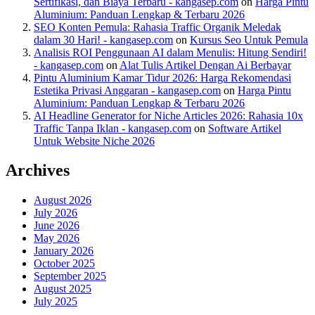
Sertifikasi, dan Biaya Terbaru - kangasep.com
on
Harga Pintu
Aluminium: Panduan Lengkap & Terbaru 2026
SEO Konten Pemula: Rahasia Traffic Organik Meledak
dalam 30 Hari! - kangasep.com
on
Kursus Seo Untuk Pemula
Analisis ROI Penggunaan AI dalam Menulis: Hitung Sendiri!
- kangasep.com
on
Alat Tulis Artikel Dengan Ai Berbayar
Pintu Aluminium Kamar Tidur 2026: Harga Rekomendasi
Estetika Privasi Anggaran - kangasep.com
on
Harga Pintu
Aluminium: Panduan Lengkap & Terbaru 2026
AI Headline Generator for Niche Articles 2026: Rahasia 10x
Traffic Tanpa Iklan - kangasep.com
on
Software Artikel
Untuk Website Niche 2026
Archives
August 2026
July 2026
June 2026
May 2026
January 2026
October 2025
September 2025
August 2025
July 2025