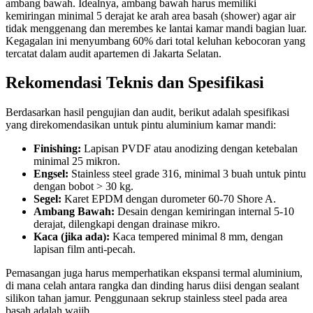
ambang bawah. Idealnya, ambang bawah harus memiliki
kemiringan minimal 5 derajat ke arah area basah (shower) agar air
tidak menggenang dan merembes ke lantai kamar mandi bagian luar.
Kegagalan ini menyumbang 60% dari total keluhan kebocoran yang
tercatat dalam audit apartemen di Jakarta Selatan.
Rekomendasi Teknis dan Spesifikasi
Berdasarkan hasil pengujian dan audit, berikut adalah spesifikasi
yang direkomendasikan untuk pintu aluminium kamar mandi:
Finishing:
Lapisan PVDF atau anodizing dengan ketebalan
minimal 25 mikron.
Engsel:
Stainless steel grade 316, minimal 3 buah untuk pintu
dengan bobot > 30 kg.
Segel:
Karet EPDM dengan durometer 60-70 Shore A.
Ambang Bawah:
Desain dengan kemiringan internal 5-10
derajat, dilengkapi dengan drainase mikro.
Kaca (jika ada):
Kaca tempered minimal 8 mm, dengan
lapisan film anti-pecah.
Pemasangan juga harus memperhatikan ekspansi termal aluminium,
di mana celah antara rangka dan dinding harus diisi dengan sealant
silikon tahan jamur. Penggunaan sekrup stainless steel pada area
basah adalah wajib.