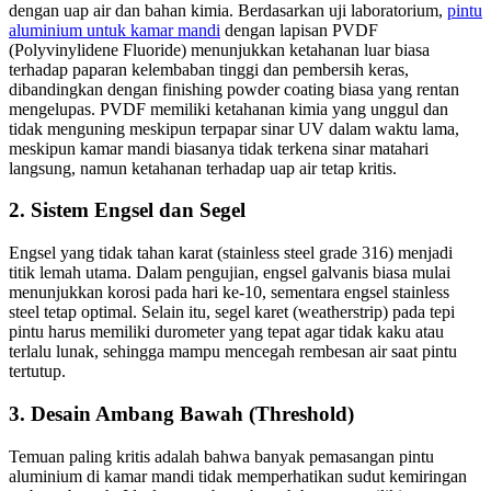
dengan uap air dan bahan kimia. Berdasarkan uji laboratorium,
pintu
aluminium untuk kamar mandi
dengan lapisan PVDF
(Polyvinylidene Fluoride) menunjukkan ketahanan luar biasa
terhadap paparan kelembaban tinggi dan pembersih keras,
dibandingkan dengan finishing powder coating biasa yang rentan
mengelupas. PVDF memiliki ketahanan kimia yang unggul dan
tidak menguning meskipun terpapar sinar UV dalam waktu lama,
meskipun kamar mandi biasanya tidak terkena sinar matahari
langsung, namun ketahanan terhadap uap air tetap kritis.
2. Sistem Engsel dan Segel
Engsel yang tidak tahan karat (stainless steel grade 316) menjadi
titik lemah utama. Dalam pengujian, engsel galvanis biasa mulai
menunjukkan korosi pada hari ke-10, sementara engsel stainless
steel tetap optimal. Selain itu, segel karet (weatherstrip) pada tepi
pintu harus memiliki durometer yang tepat agar tidak kaku atau
terlalu lunak, sehingga mampu mencegah rembesan air saat pintu
tertutup.
3. Desain Ambang Bawah (Threshold)
Temuan paling kritis adalah bahwa banyak pemasangan pintu
aluminium di kamar mandi tidak memperhatikan sudut kemiringan