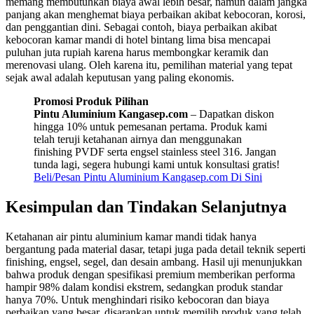
memang membutuhkan biaya awal lebih besar, namun dalam jangka
panjang akan menghemat biaya perbaikan akibat kebocoran, korosi,
dan penggantian dini. Sebagai contoh, biaya perbaikan akibat
kebocoran kamar mandi di hotel bintang lima bisa mencapai
puluhan juta rupiah karena harus membongkar keramik dan
merenovasi ulang. Oleh karena itu, pemilihan material yang tepat
sejak awal adalah keputusan yang paling ekonomis.
Promosi Produk Pilihan
Pintu Aluminium Kangasep.com
– Dapatkan diskon
hingga 10% untuk pemesanan pertama. Produk kami
telah teruji ketahanan airnya dan menggunakan
finishing PVDF serta engsel stainless steel 316. Jangan
tunda lagi, segera hubungi kami untuk konsultasi gratis!
Beli/Pesan Pintu Aluminium Kangasep.com Di Sini
Kesimpulan dan Tindakan Selanjutnya
Ketahanan air pintu aluminium kamar mandi tidak hanya
bergantung pada material dasar, tetapi juga pada detail teknik seperti
finishing, engsel, segel, dan desain ambang. Hasil uji menunjukkan
bahwa produk dengan spesifikasi premium memberikan performa
hampir 98% dalam kondisi ekstrem, sedangkan produk standar
hanya 70%. Untuk menghindari risiko kebocoran dan biaya
perbaikan yang besar, disarankan untuk memilih produk yang telah