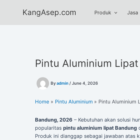
Skip
KangAsep.com
to
Produk
Jasa
content
Pintu Aluminium Lipa
By
admin
/
June 4, 2026
Home
Pintu Aluminium
Pintu Aluminium 
Bandung, 2026
– Kebutuhan akan solusi hun
popularitas
pintu aluminium lipat Bandung
d
Produk ini dianggap sebagai jawaban atas k