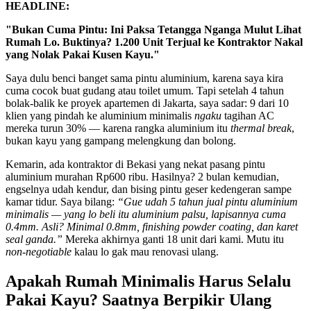
HEADLINE:
"Bukan Cuma Pintu: Ini Paksa Tetangga Nganga Mulut Lihat
Rumah Lo. Buktinya? 1.200 Unit Terjual ke Kontraktor Nakal
yang Nolak Pakai Kusen Kayu."
Saya dulu benci banget sama pintu aluminium, karena saya kira
cuma cocok buat gudang atau toilet umum. Tapi setelah 4 tahun
bolak-balik ke proyek apartemen di Jakarta, saya sadar: 9 dari 10
klien yang pindah ke aluminium minimalis
ngaku
tagihan AC
mereka turun 30% — karena rangka aluminium itu
thermal break
,
bukan kayu yang gampang melengkung dan bolong.
Kemarin, ada kontraktor di Bekasi yang nekat pasang pintu
aluminium murahan Rp600 ribu. Hasilnya? 2 bulan kemudian,
engselnya udah kendur, dan bising pintu geser kedengeran sampe
kamar tidur. Saya bilang:
“Gue udah 5 tahun jual pintu aluminium
minimalis — yang lo beli itu aluminium palsu, lapisannya cuma
0.4mm. Asli? Minimal 0.8mm, finishing powder coating, dan karet
seal ganda.”
Mereka akhirnya ganti 18 unit dari kami. Mutu itu
non-negotiable
kalau lo gak mau renovasi ulang.
Apakah Rumah Minimalis Harus Selalu
Pakai Kayu? Saatnya Berpikir Ulang