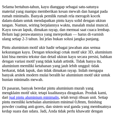
Selama bertahun-tahun, kayu dianggap sebagai satu-satunya
material yang mampu memberikan kesan mewah dan hangat pada
rumah minimalis. Banyak pemilik rumah rela merogoh kocek
dalam-dalam untuk mendapatkan pintu kayu solid dengan ukiran
tangan. Namun, seiring berjalannya waktu, masalah mulai muncul.
Kayu rawan lapuk, dimakan rayap, dan memuai saat cuaca lembap.
Belum lagi perawatannya yang merepotkan — harus di-varnish
ulang setiap 2-3 tahun. Ini jelas bukan solusi jangka panjang.
Pintu aluminium motif ukir hadir sebagai jawaban atas semua
kekurangan kayu. Dengan teknologi cetak motif ukir 3D, aluminium
kini bisa meniru tekstur dan detail ukiran kayu secara presisi, bahkan
dengan variasi motif yang tidak kalah artistik. Tidak hanya itu,
aluminium memiliki ketahanan yang jauh lebih unggul: tidak
berkarat, tidak lapuk, dan tidak dimakan rayap. Inilah mengapa
banyak arsitek modern mulai beralih ke aluminium motif ukir untuk
hunian minimalis mewah.
Di pasaran, banyak beredar pintu aluminium murah yang
mengklaim motif ukir, tetapi kualitasnya diragukan. Produk kami,
dari
jual pintu aluminium minimalis
, telah teruji ribuan unit. Setiap
pintu memiliki ketebalan aluminium minimal 0,8mm, finishing
powder coating anti-gores, dan sistem seal ganda yang membuatnya
kedap suara dan udara. Jadi, Anda tidak perlu khawatir dengan