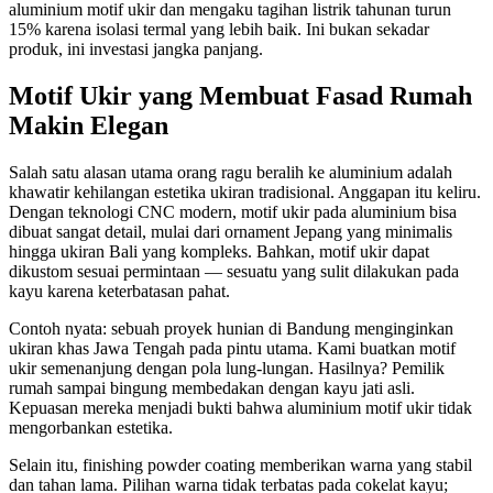
aluminium motif ukir dan mengaku tagihan listrik tahunan turun
15% karena isolasi termal yang lebih baik. Ini bukan sekadar
produk, ini investasi jangka panjang.
Motif Ukir yang Membuat Fasad Rumah
Makin Elegan
Salah satu alasan utama orang ragu beralih ke aluminium adalah
khawatir kehilangan estetika ukiran tradisional. Anggapan itu keliru.
Dengan teknologi CNC modern, motif ukir pada aluminium bisa
dibuat sangat detail, mulai dari ornament Jepang yang minimalis
hingga ukiran Bali yang kompleks. Bahkan, motif ukir dapat
dikustom sesuai permintaan — sesuatu yang sulit dilakukan pada
kayu karena keterbatasan pahat.
Contoh nyata: sebuah proyek hunian di Bandung menginginkan
ukiran khas Jawa Tengah pada pintu utama. Kami buatkan motif
ukir semenanjung dengan pola lung-lungan. Hasilnya? Pemilik
rumah sampai bingung membedakan dengan kayu jati asli.
Kepuasan mereka menjadi bukti bahwa aluminium motif ukir tidak
mengorbankan estetika.
Selain itu, finishing powder coating memberikan warna yang stabil
dan tahan lama. Pilihan warna tidak terbatas pada cokelat kayu;