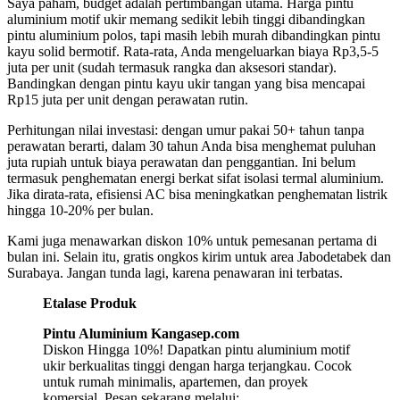
Saya paham, budget adalah pertimbangan utama. Harga pintu
aluminium motif ukir memang sedikit lebih tinggi dibandingkan
pintu aluminium polos, tapi masih lebih murah dibandingkan pintu
kayu solid bermotif. Rata-rata, Anda mengeluarkan biaya Rp3,5-5
juta per unit (sudah termasuk rangka dan aksesori standar).
Bandingkan dengan pintu kayu ukir tangan yang bisa mencapai
Rp15 juta per unit dengan perawatan rutin.
Perhitungan nilai investasi: dengan umur pakai 50+ tahun tanpa
perawatan berarti, dalam 30 tahun Anda bisa menghemat puluhan
juta rupiah untuk biaya perawatan dan penggantian. Ini belum
termasuk penghematan energi berkat sifat isolasi termal aluminium.
Jika dirata-rata, efisiensi AC bisa meningkatkan penghematan listrik
hingga 10-20% per bulan.
Kami juga menawarkan diskon 10% untuk pemesanan pertama di
bulan ini. Selain itu, gratis ongkos kirim untuk area Jabodetabek dan
Surabaya. Jangan tunda lagi, karena penawaran ini terbatas.
Etalase Produk
Pintu Aluminium Kangasep.com
Diskon Hingga 10%! Dapatkan pintu aluminium motif
ukir berkualitas tinggi dengan harga terjangkau. Cocok
untuk rumah minimalis, apartemen, dan proyek
komersial. Pesan sekarang melalui: