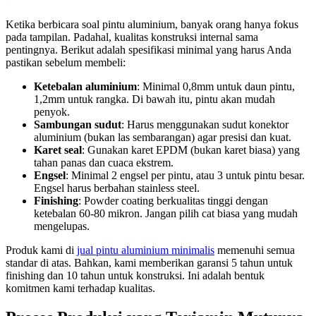
Ketika berbicara soal pintu aluminium, banyak orang hanya fokus
pada tampilan. Padahal, kualitas konstruksi internal sama
pentingnya. Berikut adalah spesifikasi minimal yang harus Anda
pastikan sebelum membeli:
Ketebalan aluminium
: Minimal 0,8mm untuk daun pintu,
1,2mm untuk rangka. Di bawah itu, pintu akan mudah
penyok.
Sambungan sudut
: Harus menggunakan sudut konektor
aluminium (bukan las sembarangan) agar presisi dan kuat.
Karet seal
: Gunakan karet EPDM (bukan karet biasa) yang
tahan panas dan cuaca ekstrem.
Engsel
: Minimal 2 engsel per pintu, atau 3 untuk pintu besar.
Engsel harus berbahan stainless steel.
Finishing
: Powder coating berkualitas tinggi dengan
ketebalan 60-80 mikron. Jangan pilih cat biasa yang mudah
mengelupas.
Produk kami di
jual pintu aluminium minimalis
memenuhi semua
standar di atas. Bahkan, kami memberikan garansi 5 tahun untuk
finishing dan 10 tahun untuk konstruksi. Ini adalah bentuk
komitmen kami terhadap kualitas.