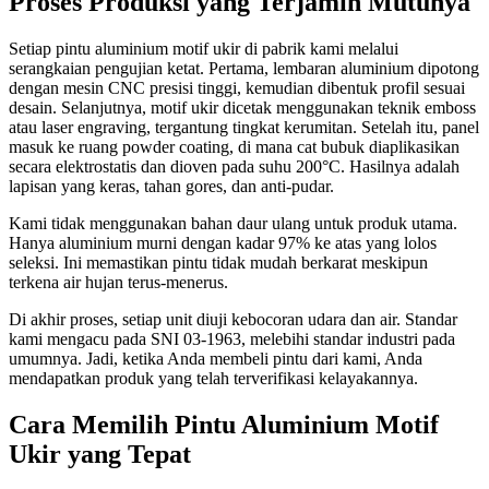
Proses Produksi yang Terjamin Mutunya
Setiap pintu aluminium motif ukir di pabrik kami melalui
serangkaian pengujian ketat. Pertama, lembaran aluminium dipotong
dengan mesin CNC presisi tinggi, kemudian dibentuk profil sesuai
desain. Selanjutnya, motif ukir dicetak menggunakan teknik emboss
atau laser engraving, tergantung tingkat kerumitan. Setelah itu, panel
masuk ke ruang powder coating, di mana cat bubuk diaplikasikan
secara elektrostatis dan dioven pada suhu 200°C. Hasilnya adalah
lapisan yang keras, tahan gores, dan anti-pudar.
Kami tidak menggunakan bahan daur ulang untuk produk utama.
Hanya aluminium murni dengan kadar 97% ke atas yang lolos
seleksi. Ini memastikan pintu tidak mudah berkarat meskipun
terkena air hujan terus-menerus.
Di akhir proses, setiap unit diuji kebocoran udara dan air. Standar
kami mengacu pada SNI 03-1963, melebihi standar industri pada
umumnya. Jadi, ketika Anda membeli pintu dari kami, Anda
mendapatkan produk yang telah terverifikasi kelayakannya.
Cara Memilih Pintu Aluminium Motif
Ukir yang Tepat