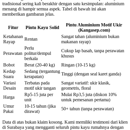
tradisional sering kali berakhir dengan satu kesimpulan: aluminium
menang di hampir semua aspek. Tabel di bawah ini akan
memberikan gambaran jelas.
Pintu Aluminium Motif Ukir
Fitur
Pintu Kayu Solid
(Kangasep.com)
Ketahanan
Sangat tahan (aluminium bukan
Rentan
Rayap
makanan rayap)
Perlu
Cukup lap basah, tanpa perawatan
Perawatan
politur/dempul
khusus
berkala
Bobot
Berat (20-40 kg)
Ringan (10-15 kg)
Kedap
Sedang (tergantung
Tinggi (dengan seal karet ganda)
Suara
kerapatan)
Variasi
Terbatas pada
Sangat variatif: ukir klasik,
Desain
motif ukir tangan
geometris, floral
Rp5-15 juta per
Mulai Rp3,5 juta (diskon 10%
Harga
unit
untuk pemesanan pertama)
Umur
10-15 tahun (jika
50+ tahun (tanpa perawatan)
Pakai
dirawat)
Data di atas bukan klaim kosong. Kami memiliki testimoni dari klien
di Surabaya yang mengganti seluruh pintu kayu rumahnya dengan