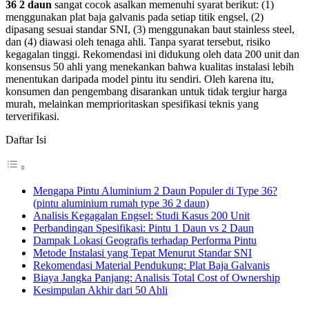
36 2 daun
sangat cocok asalkan memenuhi syarat berikut: (1)
menggunakan plat baja galvanis pada setiap titik engsel, (2)
dipasang sesuai standar SNI, (3) menggunakan baut stainless steel,
dan (4) diawasi oleh tenaga ahli. Tanpa syarat tersebut, risiko
kegagalan tinggi. Rekomendasi ini didukung oleh data 200 unit dan
konsensus 50 ahli yang menekankan bahwa kualitas instalasi lebih
menentukan daripada model pintu itu sendiri. Oleh karena itu,
konsumen dan pengembang disarankan untuk tidak tergiur harga
murah, melainkan memprioritaskan spesifikasi teknis yang
terverifikasi.
Daftar Isi
Mengapa Pintu Aluminium 2 Daun Populer di Type 36?
(pintu aluminium rumah type 36 2 daun)
Analisis Kegagalan Engsel: Studi Kasus 200 Unit
Perbandingan Spesifikasi: Pintu 1 Daun vs 2 Daun
Dampak Lokasi Geografis terhadap Performa Pintu
Metode Instalasi yang Tepat Menurut Standar SNI
Rekomendasi Material Pendukung: Plat Baja Galvanis
Biaya Jangka Panjang: Analisis Total Cost of Ownership
Kesimpulan Akhir dari 50 Ahli