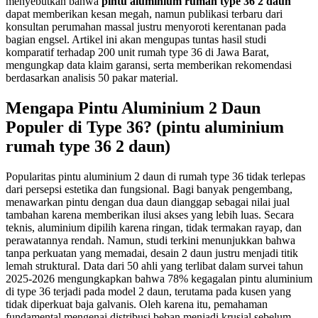
menyebutkan bahwa
pintu aluminium rumah type 36 2 daun
dapat memberikan kesan megah, namun publikasi terbaru dari
konsultan perumahan massal justru menyoroti kerentanan pada
bagian engsel. Artikel ini akan mengupas tuntas hasil studi
komparatif terhadap 200 unit rumah type 36 di Jawa Barat,
mengungkap data klaim garansi, serta memberikan rekomendasi
berdasarkan analisis 50 pakar material.
Mengapa Pintu Aluminium 2 Daun
Populer di Type 36? (pintu aluminium
rumah type 36 2 daun)
Popularitas pintu aluminium 2 daun di rumah type 36 tidak terlepas
dari persepsi estetika dan fungsional. Bagi banyak pengembang,
menawarkan pintu dengan dua daun dianggap sebagai nilai jual
tambahan karena memberikan ilusi akses yang lebih luas. Secara
teknis, aluminium dipilih karena ringan, tidak termakan rayap, dan
perawatannya rendah. Namun, studi terkini menunjukkan bahwa
tanpa perkuatan yang memadai, desain 2 daun justru menjadi titik
lemah struktural. Data dari 50 ahli yang terlibat dalam survei tahun
2025-2026 mengungkapkan bahwa 78% kegagalan pintu aluminium
di type 36 terjadi pada model 2 daun, terutama pada kusen yang
tidak diperkuat baja galvanis. Oleh karena itu, pemahaman
fundamental mengenai distribusi beban menjadi krusial sebelum