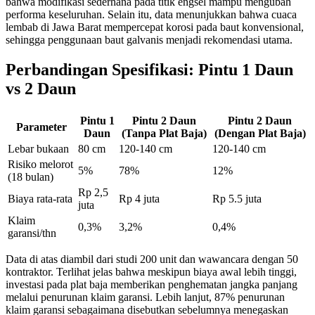
bahwa modifikasi sederhana pada titik engsel mampu mengubah
performa keseluruhan. Selain itu, data menunjukkan bahwa cuaca
lembab di Jawa Barat mempercepat korosi pada baut konvensional,
sehingga penggunaan baut galvanis menjadi rekomendasi utama.
Perbandingan Spesifikasi: Pintu 1 Daun
vs 2 Daun
Pintu 1
Pintu 2 Daun
Pintu 2 Daun
Parameter
Daun
(Tanpa Plat Baja)
(Dengan Plat Baja)
Lebar bukaan
80 cm
120-140 cm
120-140 cm
Risiko melorot
5%
78%
12%
(18 bulan)
Rp 2,5
Biaya rata-rata
Rp 4 juta
Rp 5.5 juta
juta
Klaim
0,3%
3,2%
0,4%
garansi/thn
Data di atas diambil dari studi 200 unit dan wawancara dengan 50
kontraktor. Terlihat jelas bahwa meskipun biaya awal lebih tinggi,
investasi pada plat baja memberikan penghematan jangka panjang
melalui penurunan klaim garansi. Lebih lanjut, 87% penurunan
klaim garansi sebagaimana disebutkan sebelumnya menegaskan