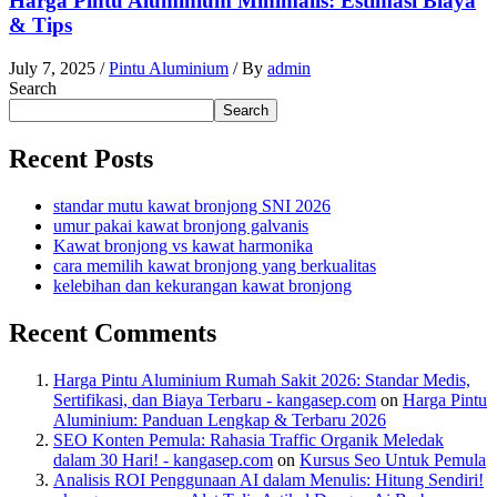
Harga Pintu Aluminium Minimalis: Estimasi Biaya
& Tips
July 7, 2025
/
Pintu Aluminium
/ By
admin
Search
Search
Recent Posts
standar mutu kawat bronjong SNI 2026
umur pakai kawat bronjong galvanis
Kawat bronjong vs kawat harmonika
cara memilih kawat bronjong yang berkualitas
kelebihan dan kekurangan kawat bronjong
Recent Comments
Harga Pintu Aluminium Rumah Sakit 2026: Standar Medis,
Sertifikasi, dan Biaya Terbaru - kangasep.com
on
Harga Pintu
Aluminium: Panduan Lengkap & Terbaru 2026
SEO Konten Pemula: Rahasia Traffic Organik Meledak
dalam 30 Hari! - kangasep.com
on
Kursus Seo Untuk Pemula
Analisis ROI Penggunaan AI dalam Menulis: Hitung Sendiri!