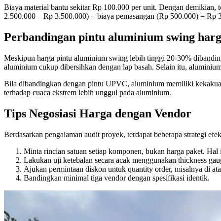
Biaya material bantu sekitar Rp 100.000 per unit. Dengan demikian, 
2.500.000 – Rp 3.500.000) + biaya pemasangan (Rp 500.000) = Rp 3
Perbandingan
pintu aluminium swing har
Meskipun harga pintu aluminium swing lebih tinggi 20-30% dibanding
aluminium cukup dibersihkan dengan lap basah. Selain itu, aluminiu
Bila dibandingkan dengan pintu UPVC, aluminium memiliki kekakuan
terhadap cuaca ekstrem lebih unggul pada aluminium.
Tips Negosiasi Harga dengan Vendor
Berdasarkan pengalaman audit proyek, terdapat beberapa strategi ef
Minta rincian satuan setiap komponen, bukan harga paket. Ha
Lakukan uji ketebalan secara acak menggunakan thickness gauge
Ajukan permintaan diskon untuk quantity order, misalnya di a
Bandingkan minimal tiga vendor dengan spesifikasi identik.