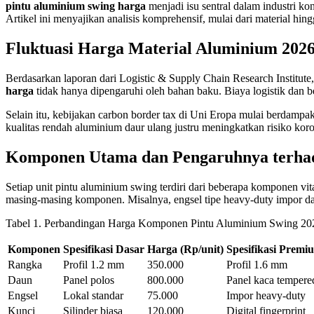
pintu aluminium swing harga
menjadi isu sentral dalam industri ko
Artikel ini menyajikan analisis komprehensif, mulai dari material hi
Fluktuasi Harga Material Aluminium 202
Berdasarkan laporan dari Logistic & Supply Chain Research Institut
harga
tidak hanya dipengaruhi oleh bahan baku. Biaya logistik dan
Selain itu, kebijakan carbon border tax di Uni Eropa mulai berdampa
kualitas rendah aluminium daur ulang justru meningkatkan risiko kor
Komponen Utama dan Pengaruhnya terh
Setiap unit pintu aluminium swing terdiri dari beberapa komponen vita
masing-masing komponen. Misalnya, engsel tipe heavy-duty impor da
Tabel 1. Perbandingan Harga Komponen Pintu Aluminium Swing 20
Komponen
Spesifikasi Dasar
Harga (Rp/unit)
Spesifikasi Premi
Rangka
Profil 1.2 mm
350.000
Profil 1.6 mm
Daun
Panel polos
800.000
Panel kaca tempere
Engsel
Lokal standar
75.000
Impor heavy-duty
Kunci
Silinder biasa
120.000
Digital fingerprint