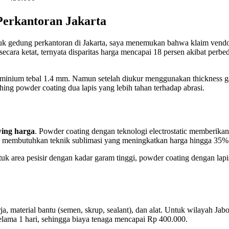
Perkantoran Jakarta
k gedung perkantoran di Jakarta, saya menemukan bahwa klaim vendor 
 secara ketat, ternyata disparitas harga mencapai 18 persen akibat per
minium tebal 1.4 mm. Namun setelah diukur menggunakan thickness g
ng powder coating dua lapis yang lebih tahan terhadap abrasi.
wing harga
. Powder coating dengan teknologi electrostatic memberik
yu membutuhkan teknik sublimasi yang meningkatkan harga hingga 35%
k area pesisir dengan kadar garam tinggi, powder coating dengan lapis
ja, material bantu (semen, skrup, sealant), dan alat. Untuk wilayah Ja
elama 1 hari, sehingga biaya tenaga mencapai Rp 400.000.