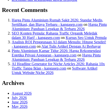
Recent Comments
Harga Pintu Aluminium Rumah Sakit 2026: Standar Medis,
Sertifikasi, dan Biaya Terbaru - kangasep.com
on
Harga Pintu
Aluminium: Panduan Lengkap & Terbaru 2026
SEO Konten Pemula: Rahasia Traffic Organik Meledak
dalam 30 Hari! - kangasep.com
on
Kursus Seo Untuk Pemula
Analisis ROI Penggunaan AI dalam Menulis: Hitung Sendiri!
- kangasep.com
on
Alat Tulis Artikel Dengan Ai Berbayar
Pintu Aluminium Kamar Tidur 2026: Harga Rekomendasi
Estetika Privasi Anggaran - kangasep.com
on
Harga Pintu
Aluminium: Panduan Lengkap & Terbaru 2026
AI Headline Generator for Niche Articles 2026: Rahasia 10x
Traffic Tanpa Iklan - kangasep.com
on
Software Artikel
Untuk Website Niche 2026
Archives
August 2026
July 2026
June 2026
May 2026