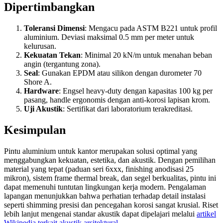
Dipertimbangkan
Toleransi Dimensi
: Mengacu pada ASTM B221 untuk profil
aluminium. Deviasi maksimal 0.5 mm per meter untuk
kelurusan.
Kekuatan Tekan
: Minimal 20 kN/m untuk menahan beban
angin (tergantung zona).
Seal
: Gunakan EPDM atau silikon dengan durometer 70
Shore A.
Hardware
: Engsel heavy-duty dengan kapasitas 100 kg per
pasang, handle ergonomis dengan anti-korosi lapisan krom.
Uji Akustik
: Sertifikat dari laboratorium terakreditasi.
Kesimpulan
Pintu aluminium untuk kantor merupakan solusi optimal yang
menggabungkan kekuatan, estetika, dan akustik. Dengan pemilihan
material yang tepat (paduan seri 6xxx, finishing anodisasi 25
mikron), sistem frame thermal break, dan segel berkualitas, pintu ini
dapat memenuhi tuntutan lingkungan kerja modern. Pengalaman
lapangan menunjukkan bahwa perhatian terhadap detail instalasi
seperti shimming presisi dan pencegahan korosi sangat krusial. Riset
lebih lanjut mengenai standar akustik dapat dipelajari melalui
artikel
Wikipedia terkait akustik arsitektural
.