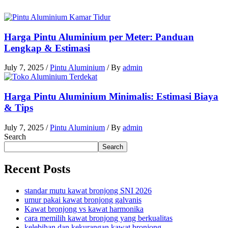
Harga Pintu Aluminium per Meter: Panduan
Lengkap & Estimasi
July 7, 2025
/
Pintu Aluminium
/ By
admin
Harga Pintu Aluminium Minimalis: Estimasi Biaya
& Tips
July 7, 2025
/
Pintu Aluminium
/ By
admin
Search
Search
Recent Posts
standar mutu kawat bronjong SNI 2026
umur pakai kawat bronjong galvanis
Kawat bronjong vs kawat harmonika
cara memilih kawat bronjong yang berkualitas
kelebihan dan kekurangan kawat bronjong