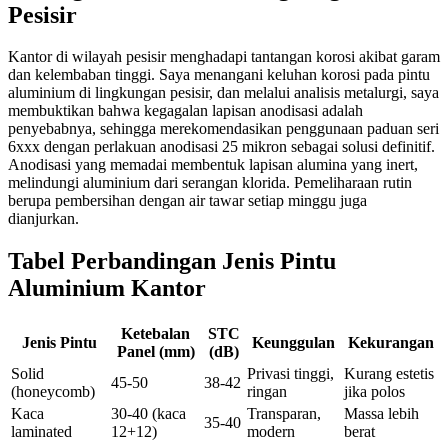
Pesisir
Kantor di wilayah pesisir menghadapi tantangan korosi akibat garam
dan kelembaban tinggi. Saya menangani keluhan korosi pada pintu
aluminium di lingkungan pesisir, dan melalui analisis metalurgi, saya
membuktikan bahwa kegagalan lapisan anodisasi adalah
penyebabnya, sehingga merekomendasikan penggunaan paduan seri
6xxx dengan perlakuan anodisasi 25 mikron sebagai solusi definitif.
Anodisasi yang memadai membentuk lapisan alumina yang inert,
melindungi aluminium dari serangan klorida. Pemeliharaan rutin
berupa pembersihan dengan air tawar setiap minggu juga
dianjurkan.
Tabel Perbandingan Jenis Pintu
Aluminium Kantor
Ketebalan
STC
Jenis Pintu
Keunggulan
Kekurangan
Panel (mm)
(dB)
Solid
Privasi tinggi,
Kurang estetis
45-50
38-42
(honeycomb)
ringan
jika polos
Kaca
30-40 (kaca
Transparan,
Massa lebih
35-40
laminated
12+12)
modern
berat