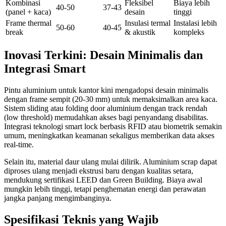
Kombinasi
Fleksibel
Biaya lebih
40-50
37-43
(panel + kaca)
desain
tinggi
Frame thermal
Insulasi termal
Instalasi lebih
50-60
40-45
break
& akustik
kompleks
Inovasi Terkini: Desain Minimalis dan
Integrasi Smart
Pintu aluminium untuk kantor kini mengadopsi desain minimalis
dengan frame sempit (20-30 mm) untuk memaksimalkan area kaca.
Sistem sliding atau folding door aluminium dengan track rendah
(low threshold) memudahkan akses bagi penyandang disabilitas.
Integrasi teknologi smart lock berbasis RFID atau biometrik semakin
umum, meningkatkan keamanan sekaligus memberikan data akses
real-time.
Selain itu, material daur ulang mulai dilirik. Aluminium scrap dapat
diproses ulang menjadi ekstrusi baru dengan kualitas setara,
mendukung sertifikasi LEED dan Green Building. Biaya awal
mungkin lebih tinggi, tetapi penghematan energi dan perawatan
jangka panjang mengimbanginya.
Spesifikasi Teknis yang Wajib