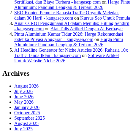
Sertifikasi, dan Biaya Terbaru - kangasep.com
on
Harga Pintu
Aluminium: Panduan Lengkap & Terbaru 2026
SEO Konten Pemula: Rahasia Traffic Organik Meledak
dalam 30 Hari! - kangasep.com
on
Kursus Seo Untuk Pemula
Analisis ROI Penggunaan AI dalam Menulis: Hitung Sendiri!
- kangasep.com
on
Alat Tulis Artikel Dengan Ai Berbayar
Pintu Aluminium Kamar Tidur 2026: Harga Rekomendasi
Estetika Privasi Anggaran - kangasep.com
on
Harga Pintu
Aluminium: Panduan Lengkap & Terbaru 2026
AI Headline Generator for Niche Articles 2026: Rahasia 10x
Traffic Tanpa Iklan - kangasep.com
on
Software Artikel
Untuk Website Niche 2026
Archives
August 2026
July 2026
June 2026
May 2026
January 2026
October 2025
September 2025
August 2025
July 2025