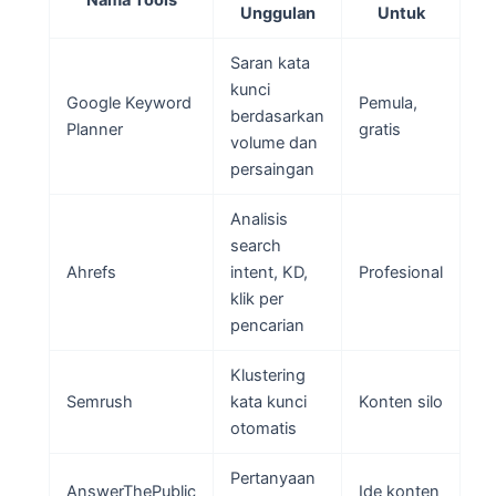
Nama Tools
Unggulan
Untuk
Saran kata
kunci
Google Keyword
Pemula,
berdasarkan
Planner
gratis
volume dan
persaingan
Analisis
search
Ahrefs
intent, KD,
Profesional
klik per
pencarian
Klustering
Semrush
kata kunci
Konten silo
otomatis
Pertanyaan
AnswerThePublic
Ide konten