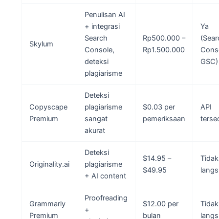
Penulisan AI
+ integrasi
Ya
Search
Rp500.000 –
(Sear
Skylum
Console,
Rp1.500.000
Conso
deteksi
GSC)
plagiarisme
Deteksi
Copyscape
plagiarisme
$0.03 per
API
Premium
sangat
pemeriksaan
terse
akurat
Deteksi
$14.95 –
Tidak
Originality.ai
plagiarisme
$49.95
lang
+ AI content
Proofreading
Grammarly
$12.00 per
Tidak
+
Premium
bulan
lang