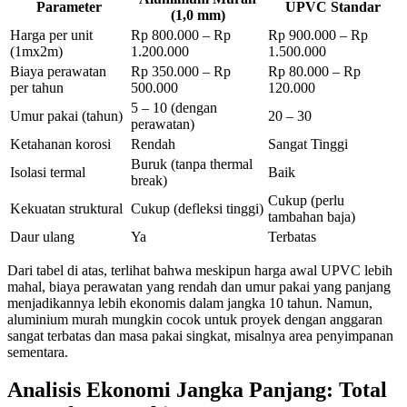
Parameter
UPVC Standar
(1,0 mm)
Harga per unit
Rp 800.000 – Rp
Rp 900.000 – Rp
(1mx2m)
1.200.000
1.500.000
Biaya perawatan
Rp 350.000 – Rp
Rp 80.000 – Rp
per tahun
500.000
120.000
5 – 10 (dengan
Umur pakai (tahun)
20 – 30
perawatan)
Ketahanan korosi
Rendah
Sangat Tinggi
Buruk (tanpa thermal
Isolasi termal
Baik
break)
Cukup (perlu
Kekuatan struktural
Cukup (defleksi tinggi)
tambahan baja)
Daur ulang
Ya
Terbatas
Dari tabel di atas, terlihat bahwa meskipun harga awal UPVC lebih
mahal, biaya perawatan yang rendah dan umur pakai yang panjang
menjadikannya lebih ekonomis dalam jangka 10 tahun. Namun,
aluminium murah mungkin cocok untuk proyek dengan anggaran
sangat terbatas dan masa pakai singkat, misalnya area penyimpanan
sementara.
Analisis Ekonomi Jangka Panjang: Total