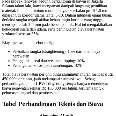
Pada proyek renovasi gedung perkantoran di kawasan Jakarta
Selatan tahun lalu, kami mengamati dampak langsung pemilihan
material. Pintu aluminium murah dengan ketebalan profil 1,0 mm
dipasang di koridor utama lantai 5-10. Dalam hitungan enam bulan,
defleksi rangka terjadi akibat beban angin koridor yang tinggi,
mencapai celah 3-5 mm pada beberapa titik. Hal ini mengakibatkan
kebocoran suara dan udara, serta peningkatan biaya perawatan
struktural sebesar 35%.
Biaya perawatan tersebut meliputi:
Perbaikan rangka (straightening): 15% dari total biaya
perawatan
Penggantian seal dan weatherstripping: 10%
Penanganan korosi pada sambungan: 10%
Total biaya perawatan per unit pintu aluminium murah mencapai Rp
450.000 per tahun, jauh melampaui estimasi awal. Sebagai
perbandingan, pintu UPVC di gedung serupa hanya memerlukan
biaya perawatan sekitar Rp 100.000 per tahun, terutama untuk
pelumasan engsel dan pembersihan.
Tabel Perbandingan Teknis dan Biaya
Aluminium Murah