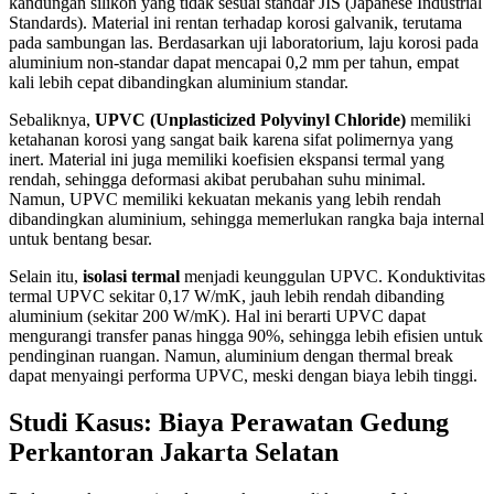
kandungan silikon yang tidak sesuai standar JIS (Japanese Industrial
Standards). Material ini rentan terhadap korosi galvanik, terutama
pada sambungan las. Berdasarkan uji laboratorium, laju korosi pada
aluminium non-standar dapat mencapai 0,2 mm per tahun, empat
kali lebih cepat dibandingkan aluminium standar.
Sebaliknya,
UPVC (Unplasticized Polyvinyl Chloride)
memiliki
ketahanan korosi yang sangat baik karena sifat polimernya yang
inert. Material ini juga memiliki koefisien ekspansi termal yang
rendah, sehingga deformasi akibat perubahan suhu minimal.
Namun, UPVC memiliki kekuatan mekanis yang lebih rendah
dibandingkan aluminium, sehingga memerlukan rangka baja internal
untuk bentang besar.
Selain itu,
isolasi termal
menjadi keunggulan UPVC. Konduktivitas
termal UPVC sekitar 0,17 W/mK, jauh lebih rendah dibanding
aluminium (sekitar 200 W/mK). Hal ini berarti UPVC dapat
mengurangi transfer panas hingga 90%, sehingga lebih efisien untuk
pendinginan ruangan. Namun, aluminium dengan thermal break
dapat menyaingi performa UPVC, meski dengan biaya lebih tinggi.
Studi Kasus: Biaya Perawatan Gedung
Perkantoran Jakarta Selatan