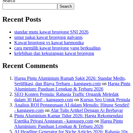
Search
Search
Recent Posts
standar mutu kawat bronjong SNI 2026
umur pakai kawat bronjong galvanis
Kawat bronjong vs kawat harmonika
cara memilih kawat bronjong yang berkualitas
kelebihan dan kekurangan kawat bronjong
Recent Comments
Harga Pintu Aluminium Rumah Sakit 2026: Standar Medis,
Sertifikasi, dan Biaya Terbaru - kangasep.com
on
Harga Pintu
Aluminium: Panduan Lengkap & Terbaru 2026
SEO Konten Pemula: Rahasia Traffic Organik Meledak
dalam 30 Hari! - kangasep.com
on
Kursus Seo Untuk Pemula
Analisis ROI Penggunaan AI dalam Menulis: Hitung Sendiri!
- kangasep.com
on
Alat Tulis Artikel Dengan Ai Berbayar
Pintu Aluminium Kamar Tidur 2026: Harga Rekomendasi
Estetika Privasi Anggaran - kangasep.com
on
Harga Pintu
Aluminium: Panduan Lengkap & Terbaru 2026
AI Headline Generator for Niche Articles 2026: Rahasia 10x