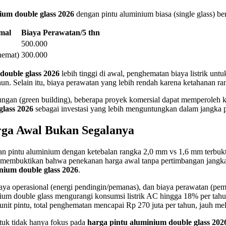
ium double glass 2026
dengan pintu aluminium biasa (single glass) b
mal
Biaya Perawatan/5 thn
500.000
hemat)
300.000
double glass 2026
lebih tinggi di awal, penghematan biaya listrik unt
n. Selain itu, biaya perawatan yang lebih rendah karena ketahanan ran
kungan (green building), beberapa proyek komersial dapat memperoleh 
glass 2026
sebagai investasi yang lebih menguntungkan dalam jangka 
rga Awal Bukan Segalanya
lihan pintu aluminium dengan ketebalan rangka 2,0 mm vs 1,6 mm terbu
membuktikan bahwa penekanan harga awal tanpa pertimbangan jangka pa
nium double glass 2026
.
 operasional (energi pendingin/pemanas), dan biaya perawatan (pembe
m double glass mengurangi konsumsi listrik AC hingga 18% per tahun.
unit pintu, total penghematan mencapai Rp 270 juta per tahun, jauh mele
tuk tidak hanya fokus pada
harga pintu aluminium double glass 202