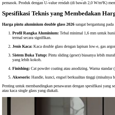
pemasok. Produk dengan U-value rendah (di bawah 2,0 W/m²K) memberik
Spesifikasi Teknis yang Membedakan Har
Harga pintu aluminium double glass 2026
sangat bergantung pada 
Profil Rangka Aluminium:
Tebal minimal 1,6 mm untuk hunia
termal secara signifikan.
Jenis Kaca:
Kaca double glass dengan lapisan low-e, gas argon
Sistem Buka Tutup:
Pintu sliding (geser) biasanya lebih mur
yang lebih kokoh.
Finishing:
Cat powder coating atau anodizing. Warna standar (
Aksesoris:
Handle, kunci, engsel berkualitas tinggi (misalnya
Penting untuk membandingkan penawaran dengan spesifikasi yang se
atau kaca single glass yang diakali.