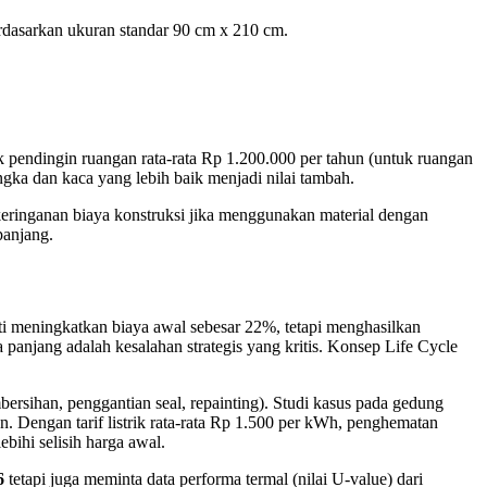
erdasarkan ukuran standar 90 cm x 210 cm.
uk pendingin ruangan rata-rata Rp 1.200.000 per tahun (untuk ruangan
gka dan kaca yang lebih baik menjadi nilai tambah.
keringanan biaya konstruksi jika menggunakan material dengan
panjang.
kti meningkatkan biaya awal sebesar 22%, tetapi menghasilkan
njang adalah kesalahan strategis yang kritis. Konsep Life Cycle
rsihan, penggantian seal, repainting). Studi kasus pada gedung
 Dengan tarif listrik rata-rata Rp 1.500 per kWh, penghematan
bihi selisih harga awal.
6
tetapi juga meminta data performa termal (nilai U-value) dari