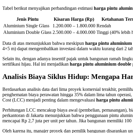
Tabel berikut menyajikan perbandingan estimasi
harga pintu alumin
Jenis Pintu
Kisaran Harga (Rp)
Ketahanan Ter
Aluminium Single Glass
1.200.000 – 1.800.000
Rendah
Aluminium Double Glass
2.500.000 – 4.000.000
Tinggi (40% lebih 
Data di atas menunjukkan bahwa meskipun
harga pintu aluminium 
4×5 m) dapat mengembalikan investasi dalam waktu kurang dari 2 tahu
Selain itu, dengan adanya insentif pajak untuk bangunan ramah ling
sertifikasi hijau. Hal ini menjadikan
harga pintu aluminium double 
Analisis Biaya Siklus Hidup: Mengapa Ha
Berdasarkan analisis data dari lima proyek komersial terakhir, pemi
penghematan biaya perawatan hingga 35% dalam lima tahun operasi, 
Cost (LCC) menjadi penting dalam mengevaluasi
harga pintu alumi
Perhitungan LCC mencakup biaya awal (pembelian, pemasangan), biaya
perkantoran di Jakarta menunjukkan bahwa penggunaan pintu aluminiu
mencapai Rp 2,7 juta per unit per tahun. Jika bangunan memiliki 100 
Oleh karena itu, manajer proyek dan pemilik bangunan disarankan un