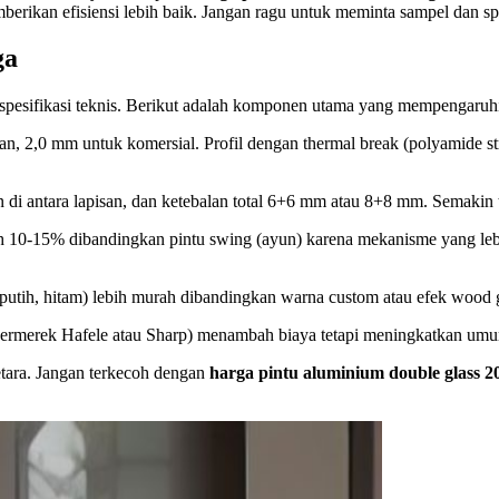
an efisiensi lebih baik. Jangan ragu untuk meminta sampel dan spesif
ga
spesifikasi teknis. Berikut adalah komponen utama yang mempengaruhi
n, 2,0 mm untuk komersial. Profil dengan thermal break (polyamide 
 di antara lapisan, dan ketebalan total 6+6 mm atau 8+8 mm. Semakin 
ah 10-15% dibandingkan pintu swing (ayun) karena mekanisme yang leb
putih, hitam) lebih murah dibandingkan warna custom atau efek wood g
 bermerek Hafele atau Sharp) menambah biaya tetapi meningkatkan umur
tara. Jangan terkecoh dengan
harga pintu aluminium double glass 2