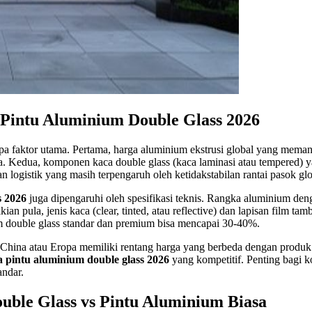
Pintu Aluminium Double Glass 2026
pa faktor utama. Pertama, harga aluminium ekstrusi global yang meman
gara. Kedua, komponen kaca double glass (kaca laminasi atau tempered) 
dan logistik yang masih terpengaruh oleh ketidakstabilan rantai pasok glo
s 2026
juga dipengaruhi oleh spesifikasi teknis. Rangka aluminium den
an pula, jenis kaca (clear, tinted, atau reflective) dan lapisan film t
m double glass standar dan premium bisa mencapai 30-40%.
ri China atau Eropa memiliki rentang harga yang berbeda dengan produk
 pintu aluminium double glass 2026
yang kompetitif. Penting bagi 
andar.
ble Glass vs Pintu Aluminium Biasa