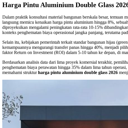
Harga Pintu Aluminium Double Glass 2026
Dalam praktik konsultasi material bangunan berskala besar, temuan 
langsung memicu kenaikan harga pintu aluminium hingga 8%, sebuah 
diproyeksikan mengalami peningkatan rata-rata 10-15% dibandingkan t
konteks penghematan biaya operasional jangka panjang, terutama pad
Selain itu, kebijakan pemerintah terkait standar bangunan hijau (g
kemampuannya mengurangi transfer panas hingga 40%, menjadi piliha
faktor Return on Investment (ROI) dalam 5-10 tahun ke depan, di man
Berdasarkan analisis data dari lima proyek komersial terakhir, pemi
penghematan biaya perawatan hingga 35% dalam lima tahun operasi, m
memahami struktur
harga pintu aluminium double glass 2026
menja