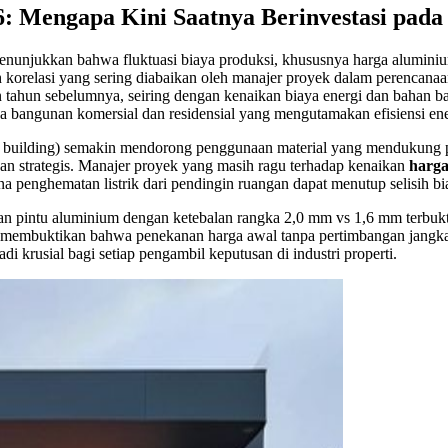
: Mengapa Kini Saatnya Berinvestasi pad
menunjukkan bahwa fluktuasi biaya produksi, khususnya harga aluminiu
korelasi yang sering diabaikan oleh manajer proyek dalam perencana
ahun sebelumnya, seiring dengan kenaikan biaya energi dan bahan baku
a bangunan komersial dan residensial yang mengutamakan efisiensi ene
reen building) semakin mendorong penggunaan material yang mendukung
n strategis. Manajer proyek yang masih ragu terhadap kenaikan
harga
a penghematan listrik dari pendingin ruangan dapat menutup selisih bi
lihan pintu aluminium dengan ketebalan rangka 2,0 mm vs 1,6 mm terbu
embuktikan bahwa penekanan harga awal tanpa pertimbangan jangka pan
di krusial bagi setiap pengambil keputusan di industri properti.