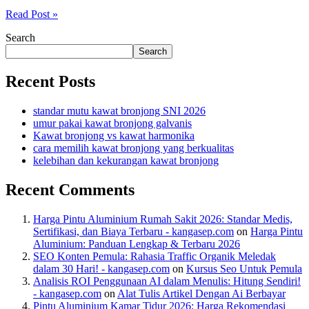
Read Post »
Search
Search
Recent Posts
standar mutu kawat bronjong SNI 2026
umur pakai kawat bronjong galvanis
Kawat bronjong vs kawat harmonika
cara memilih kawat bronjong yang berkualitas
kelebihan dan kekurangan kawat bronjong
Recent Comments
Harga Pintu Aluminium Rumah Sakit 2026: Standar Medis,
Sertifikasi, dan Biaya Terbaru - kangasep.com
on
Harga Pintu
Aluminium: Panduan Lengkap & Terbaru 2026
SEO Konten Pemula: Rahasia Traffic Organik Meledak
dalam 30 Hari! - kangasep.com
on
Kursus Seo Untuk Pemula
Analisis ROI Penggunaan AI dalam Menulis: Hitung Sendiri!
- kangasep.com
on
Alat Tulis Artikel Dengan Ai Berbayar
Pintu Aluminium Kamar Tidur 2026: Harga Rekomendasi