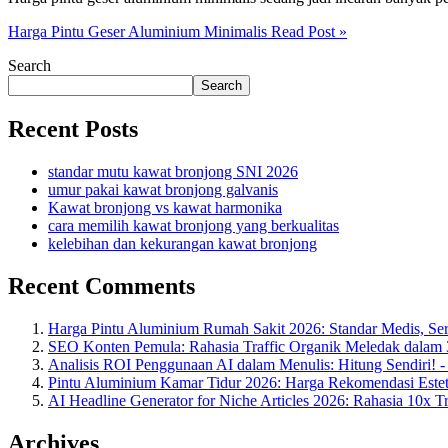
Harga Pintu Geser Aluminium Minimalis
Read Post »
Search
Search
Recent Posts
standar mutu kawat bronjong SNI 2026
umur pakai kawat bronjong galvanis
Kawat bronjong vs kawat harmonika
cara memilih kawat bronjong yang berkualitas
kelebihan dan kekurangan kawat bronjong
Recent Comments
Harga Pintu Aluminium Rumah Sakit 2026: Standar Medis, Sert
SEO Konten Pemula: Rahasia Traffic Organik Meledak dalam 
Analisis ROI Penggunaan AI dalam Menulis: Hitung Sendiri! 
Pintu Aluminium Kamar Tidur 2026: Harga Rekomendasi Estet
AI Headline Generator for Niche Articles 2026: Rahasia 10x T
Archives