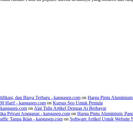
ifikasi, dan Biaya Terbaru - kangasep.com
on
Harga Pintu Aluminium
30 Hari! - kangasep.com
on
Kursus Seo Untuk Pemula
- kangasep.com
on
Alat Tulis Artikel Dengan Ai Berbayar
ika Privasi Anggaran - kangasep.com
on
Harga Pintu Aluminium: Pan
raffic Tanpa Iklan - kangasep.com
on
Software Artikel Untuk Website 