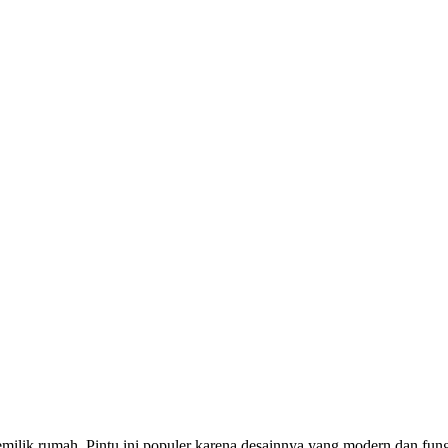
emilik rumah. Pintu ini populer karena desainnya yang modern dan fu