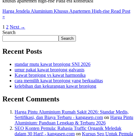
khusus apartemen high-rise Pada era konstruksi
Harga Jendela Aluminium Khusus Apartemen High-rise
Read Post
»
1
2
Next
→
Search
Search
Recent Posts
standar mutu kawat bronjong SNI 2026
umur pakai kawat bronjong galvanis
Kawat bronjong vs kawat harmonika
cara memilih kawat bronjong yang berkualitas
kelebihan dan kekurangan kawat bronjong
Recent Comments
Harga Pintu Aluminium Rumah Sakit 2026: Standar Medis,
Sertifikasi, dan Biaya Terbaru - kangasep.com
on
Harga Pintu
Aluminium: Panduan Lengkap & Terbaru 2026
SEO Konten Pemula: Rahasia Traffic Organik Meledak
dalam 30 Hari! - kangasep.com
on
Kursus Seo Untuk Pemula