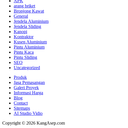
APK
arang briket
Bronjong Kawat
General
Jendela Aluminium
Jendela Sliding
Kanopi
Kontraktor
Kusen Aluminium
Pintu Aluminium
Pintu Kaca
Pintu Sliding
SEO
Uncategorized
Produk
Jasa Pemasangan
Galeri Proyek
Informasi Harga
Blog
Contact
Sitemaps
AI Studio Vidio
Copyright © 2026 KangAsep.com