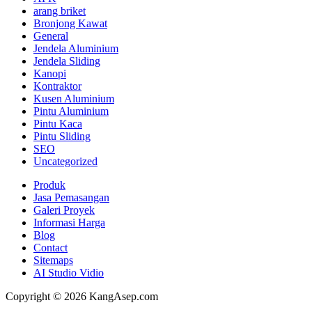
arang briket
Bronjong Kawat
General
Jendela Aluminium
Jendela Sliding
Kanopi
Kontraktor
Kusen Aluminium
Pintu Aluminium
Pintu Kaca
Pintu Sliding
SEO
Uncategorized
Produk
Jasa Pemasangan
Galeri Proyek
Informasi Harga
Blog
Contact
Sitemaps
AI Studio Vidio
Copyright © 2026 KangAsep.com