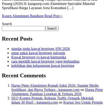
Pasang (2026) K kangasep.com Aluminium Specialist Material
Spesifikasi Harga Layanan Area Konsultasi […]
Kusen Aluminium Bandung
Read Post »
Search
Search
Recent Posts
standar mutu kawat bronjong SNI 2026
umur pakai kawat bronjong galvanis
Kawat bronjong vs kawat harmonika
cara memilih kawat bronjong yang berkualitas
kelebihan dan kekurangan kawat bronjong
Recent Comments
Harga Pintu Aluminium Rumah Sakit 2026: Standar Medis,
Sertifikasi, dan Biaya Terbaru - kangasep.com
on
Harga Pintu
Aluminium: Panduan Lengkap & Terbaru 2026
SEO Konten Pemula: Rahasia Traffic Organik Meledak
dalam 30 Hari! - kangasep.com
on
Kursus Seo Untuk Pemula