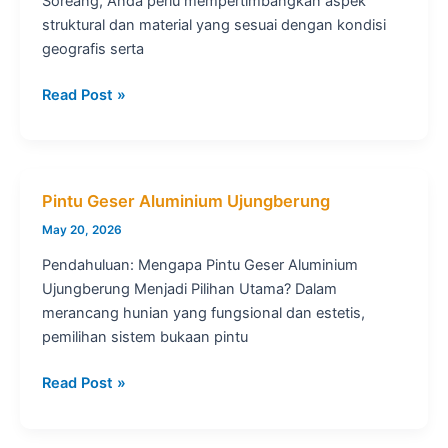
Soreang, Anda perlu mempertimbangkan aspek
struktural dan material yang sesuai dengan kondisi
geografis serta
7
Read Post »
Hal
Krusial
Sebelum
Beli
Pintu Geser Aluminium Ujungberung
Pintu
May 20, 2026
Geser
Aluminium
Pendahuluan: Mengapa Pintu Geser Aluminium
Soreang!
Ujungberung Menjadi Pilihan Utama? Dalam
merancang hunian yang fungsional dan estetis,
pemilihan sistem bukaan pintu
Pintu
Read Post »
Geser
Aluminium